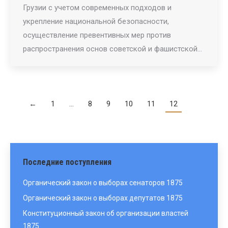
Грузии с учетом современных подходов и
укрепление национальной безопасности,
осуществление превентивных мер против
распространения основ советской и фашистской…
←
1
…
8
9
10
11
12
Последние поступления
Органический закон о выборах сенаторов 1875
Органический закон о выборах депутатов 1875
Конституционный закон об организации властей
1875