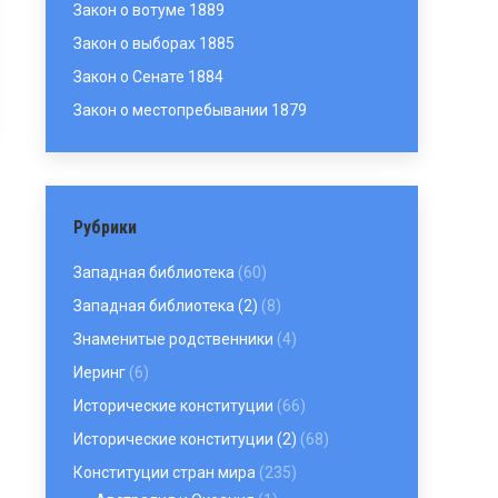
Закон о вотуме 1889
Закон о выборах 1885
Закон о Сенате 1884
Закон о местопребывании 1879
Рубрики
Западная библиотека
(60)
Западная библиотека (2)
(8)
Знаменитые родственники
(4)
Иеринг
(6)
Исторические конституции
(66)
Исторические конституции (2)
(68)
Конституции стран мира
(235)