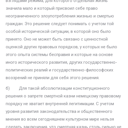
взглядами режима, для которого отдельная жизнь
значила мало и который присвоил себе пра­во
неограниченного злоупотребления жизнью и смертью
граждан. Это решение следует понимать с учетом той
особой исторической ситуации, в которой оно было
принято. Оно не может быть связано с ценностной
оценкой других правовых порядков, у которых не было
этого опыта си­стемы бесправия и которые на основе
иного исторического развития, других государственно-
политических реалий и государственно-фило­софских
воззрений не приняли для себя этого решения.
б) Для такой абсолютизации конституционного
решения о запрете смертной казни немецкому правовому
порядку не хватает внутренней легитимации. С учетом
уровня развития законодательства и обществен­ного
мнения во всем сегодняшнем культурном мире нельзя
сделать за­ключения, что смертная казнь столь сильно не