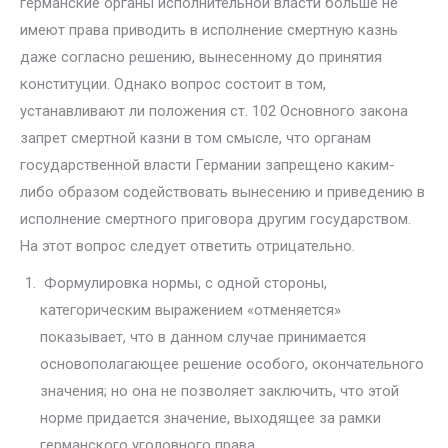
германские органы исполнительной власти больше не
имеют права приводить в исполне­ние смертную казнь
даже согласно решению, вынесенному до принятия
конституции. Однако вопрос состоит в том,
устанавливают ли положе­ния ст. 102 Основного закона
запрет смертной казни в том смысле, что органам
государственной власти Германии запрещено каким-
либо об­разом содействовать вынесению и приведению в
исполнение смертно­го приговора другим государством.
На этот вопрос следует ответить отрицательно.
Формулировка нормы, с одной стороны,
категорическим выражени­ем «отменяется»
показывает, что в данном случае принимается
основопо­лагающее решение особого, окончательного
значения; но она не позволя­ет заключить, что этой
норме придается значение, выходящее за рамки
германского уголовного права.