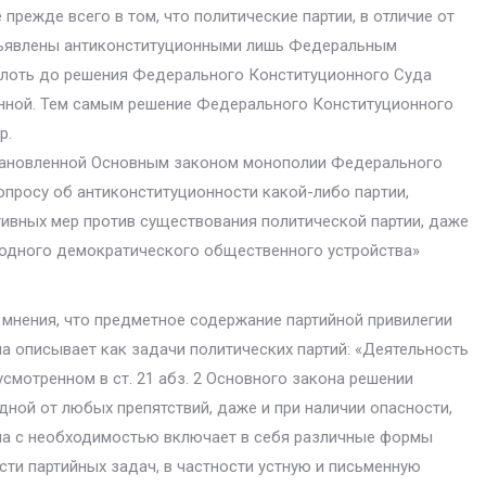
прежде всего в том, что политические партии, в отличие от
объявлены антиконституционными лишь Федеральным
плоть до решения Феде­рального Конституционного Суда
ионной. Тем самым решение Федерального Конституционного
р.
становленной Основ­ным законом монополии Федерального
опросу об антиконституционности какой-либо пар­тии,
вных мер против существования политической партии, даже
бодного демократического общественного устрой­ства»
мнения, что предметное содержание партийной привилегии
она описывает как задачи политических партий: «Деятельность
смотренном в ст. 21 абз. 2 Основного закона решении
ной от любых препятствий, даже и при наличии опасности,
Она с необходимостью включает в себя различные формы
сти партийных за­дач, в частности устную и письменную