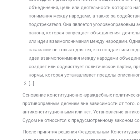
объединения, цель или деятельность которого на
понимания между народами, а также за содействи
подстрекателя. Она является уголовно­правовым а
закона, которая запрещает объединения, деятель
или идеи взаимопонимания между народами. Одна
наказание не только для тех, кто создает или сод
идеи взаимопонимания между народами объединению
создает или содействует политической партии, пр
нормы, которая устанав­ливает пределы описанного
[…]
Основание конституционно-враждебных политических
противоправным деянием вне зависи­мости от того,
антиконституционными или нет. Установление анти
Судом не относится к предусмо­тренному законом со
После принятия решения Федеральным Конституцион