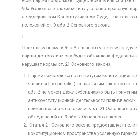
если партия продолжает су­ществовать или создает
90a Уголовного уложения как уголовно-правовую нор
о Федеральном Конституционном Суде, – но только в
положений ст. 9 абз. 2 Основного закона.
II.
Поскольку норма § 90a Уголовного уложения предусма
партии до того, как она будет объявлена Федераль
нарушает нормы ст. 21 Основного закона.
Партии принадлежат к институтам конституционной
является lex specialis (специальным законом) по 
абз. 2 не может даже субсидиарно быть применима
антиконститу­ционной деятельности политических 
применительно к положениям ст. 21 Основного за
объединений ст. 9 абз. 2 Основного закона.
Статья 21 Основного закона предоставляет полит
конституционном пространстве уси­ленную гаран