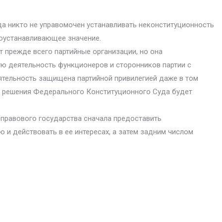
 никто не упра­вомочен устанавливать неконституционность
воустанавливающее значение.
 прежде все­го партийные организации, но она
ую деятельность функционеров и сторонников партии с
тельность защищена партийной привилегией даже в том
нии решения Федерального Конституционного Суда будет
правового госу­дарства сначала предоставить
 и действовать в ее интересах, а затем задним числом