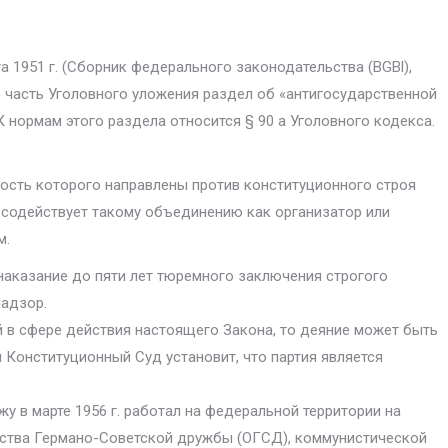
а 1951 г. (Сборник федерального законодательства (BGBl),
ную часть Уголовного уложения раздел об «антигосудар­ственной
К нормам это­го раздела относится § 90 а Уголовного кодекса.
ность кото­рого направлены против конституционного строя
 содействует такому объ­единению как организатор или
м.
аказа­ние до пяти лет тюремного заключения строгого
надзор.
 в сфере действия настоящего Закона, то деяние может быть
Конституционный Суд уста­новит, что партия является
жу в марте 1956 г. работал на федеральной территории на
тва Германо-Советской дружбы (ОГСД), коммуни­стической