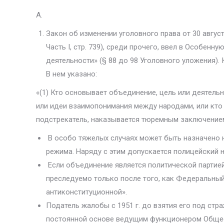
A.
Закон об изменении уголовного права от 30 август
Часть I, стр. 739), среди прочего, ввел в Особен
деятельности» (§ 88 до 98 Уголовного уложения). 
В нем указано:
«(1) Кто основывает объединение, цель или деятель
или идеи взаи­мопонимания между народами, или кто
подстрекатель, наказывается тю­ремным заключение
В особо тяжелых случаях может быть назначено н
режима. Наряду с этим допускается полицейский 
Если объединение является политической партией
преследуемо только после того, как Федеральный 
антиконституционной».
Податель жалобы с 1951 г. до взятия его под стра
постоянной основе ведущим функционером Общес