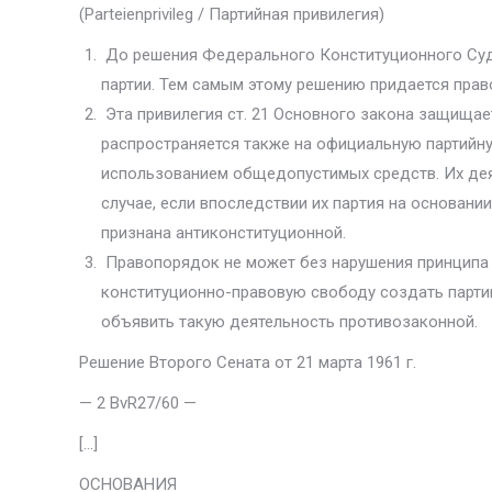
(Parteienprivileg / Партийная привилегия)
До решения Федерального Конституционного Суда
партии. Тем самым этому решению придается пра
Эта привилегия ст. 21 Основного закона защищает
распространяется также на офици­альную партийн
использованием общедопустимых средств. Их дея
случае, если впоследствии их пар­тия на основа
признана антиконституционной.
Правопорядок не может без нарушения принципа 
конституционно-правовую свободу создать партию
объявить такую деятельность противозаконной.
Решение Второго Сената от 21 марта 1961 г.
— 2 BvR27/60 —
[…]
ОСНОВАНИЯ