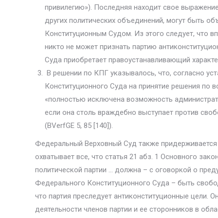
привилегию»). Последняя находит свое выражение 
других политических объедине­ний, могут быть 
Конституционным Судом. Из этого следует, что в
никто не может признать партию анти­конституц
Суда приобретает правоустанавливающий характе
В решении по КПГ указывалось, что, согласно у
Конституционного Суда на при­нятие решения по в
«полностью исключена возможность администрати
если она столь враждебно выступает против сво
(BVerfGE 5, 85 [140]).
Федеральный Верховный Суд также придерживается 
охватывает все, что статья 21 абз. 1 Основного зак
политической партии … должна – с оговоркой о преду
Федераль­ного Конституционного Суда – быть свобод
что партия преследует антиконституци­онные цели. 
деятельности членов партии и ее сторонников в обла