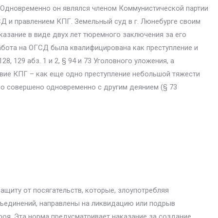
 Одновре­менно он являлся членом Коммунистической партии
Д и правлением КПГ. Земельный суд в г. Люнебурге своим
­казание в виде двух лет тюремного заключения за его
работа на ОГСД была квалифицирована как преступление и
8, 129 абз. 1 и 2, § 94 и 73 Уголовного уложения, а
твие КПГ – как еще одно преступление небольшой тяжести
ло совершено одновременно с другим деянием (§ 73
ащиту от пося­гательств, которые, злоупотребляя
бъединений, направлены на ликвидацию или подрыв
я. Эта норма преду­сматривает наказание за создание