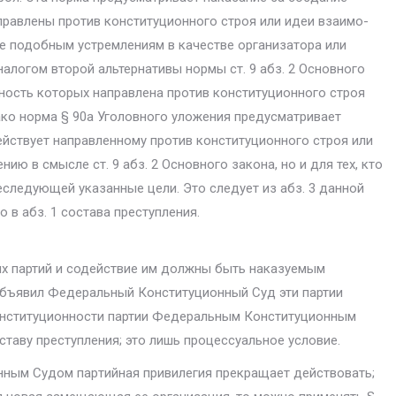
правлены против конституционного строя или идеи взаимо­
е подобным устремле­ниям в качестве организатора или
налогом второй альтернативы нормы ст. 9 абз. 2 Основного
ность которых направ­лена против конституционного строя
ко норма § 90a Уголовного уложения предусматривает
ействует направленно­му против конституционного строя или
 в смысле ст. 9 абз. 2 Основного закона, но и для тех, кто
еследующей указанные цели. Это следует из абз. 3 данной
 в абз. 1 состава преступления.
 партий и содей­ствие им должны быть наказуемым
 объявил Федеральный Конституционный Суд эти партии
конституционности партии Федеральным Конституционным
ставу преступления; это лишь процессуальное условие.
ным Судом пар­тийная привилегия прекращает действовать;