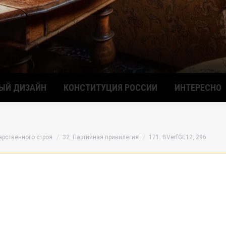
ЫЙ ДИЗАЙН
КОНСТИТУЦИЯ РОССИИ
ИНТЕРЕСНО
дарственного строя
32. Партийная привилегия
171. BVerfGE12, 296