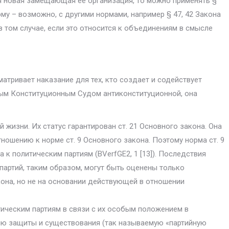
ся новая замещающая ее организация, то можно применять §
му – возможно, с другими нормами, например § 47, 42 Закона
 том случае, если это относится к объединениям в смысле
тривает нака­зание для тех, кто создает и содействует
ным Конституционным Судом антиконституцион­ной, она
 жизни. Их статус гарантирован ст. 21 Основного закона. Она
отношению к норме ст. 9 Основного закона. Поэтому норма ст. 9
 к политическим партиям (BVerfGE2, 1 [13]). Последствия
партий, таким образом, могут быть оценены только
кона, но не на основании действующей в отношении
ическим партиям в связи с их особым положением в
тию защиты и существования (так называемую «партийную