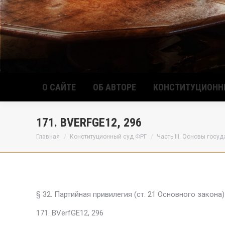
О САЙТЕ
ОБ АВТОРЕ
КОНСТИТУЦИОНН
171. BVERFGE12, 296
Вы здесь:
Главная
Конституционный суд ФРГ
Часть III. Основы госу
§ 32. Партийная привилегия (ст. 21 Основного закона)
171. BVerfGE12, 296