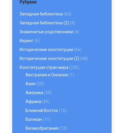
Рубрики
Западная библиотека
(60)
Западная библиотека (2)
(8)
Знаменитые родственники
(4)
Иеринг
(6)
Исторические конституции
(66)
Исторические конституции (2)
(68)
Конституции стран мира
(235)
Австралия и Океания
(1)
Азия
(25)
Америка
(34)
Африка
(45)
Ближний Восток
(16)
Ватикан
(11)
Великобритания
(13)