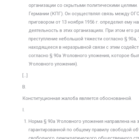
организации со скрытыми политическими целями.
Германии (КПГ). Он осуществлял связь между ОГС
приговором от 13 ноября 1956 г. определил ему на
деятельность в этих организациях. При этом его 
преступление небольшой тяжести согласно § 90а, 12
находящееся в неразрывной связи с этим содейс
согласно § 90а Уголовного уложения, которое бы
Уголовного уложения).
[…]
В.
Конституционная жалоба является обоснованной.
I.
Норма § 90а Уголовного уложения направлена на з
гарантированной по общему пра­вилу свободой о
свободного демократического общественного стро