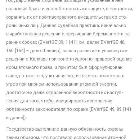
государственных органов защищать указанные в ней
правовые блага и способствовать их защи­те, в частности,
охранять их от противоправного вмешательства со сто­
роны иных лиц. Данная судебная практика, изначально
выработанная в решении о прерывании беременности на
ранних сроках (BVerfGE 39, 1 [41]; см. далее BVerfGE 46,
160 [164] – дело Шлейер), нашла развитие в упомянутом
решении о Калкаре при конституционно-правовой оценке
норм атомного права, и при этом был сформулирован
вывод о том, что, учитывая вид и тяжесть возможных
угроз при мирном использовании атомной энергии,
достаточно даже отдаленной вероятности их наступ­
ления для того, чтобы инициировать исполнение
обязанности законода­теля по охране (BVerfGE 49, 89 [141
и далее]).
Государство выполнило данную обязанность охраны
таким образом, что поставило использование атомной