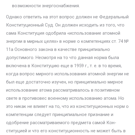
воз­можности энергоснабжения.
Однако ответить на этот вопрос должен не Федеральный
Конститу­ционный Суд. Он должен исходить из того, что
сама Конституция одоб­рила «использование атомной
энергии в мирных целях» в норме о ком­петенциях ст. 74 №
11а Основного закона в качестве принципиально
допустимого. Несмотря на то что данная норма была
включена в Кон­ституцию еще в 1959 г., т. е. в то время,
когда вопрос мирного исполь­зования атомной энергии не
был еще достаточно изучен, но принципи­ально мирное
использование атома рассматривалось в позитивном
све­те в противовес военному использованию атома. Но
это никак не влияет на то, что из конституционных норм о
компетенции следует принципи­альное признание и
одобрение рассматриваемого предмета самой Кон­
ституцией и что его конституционность не может быть в