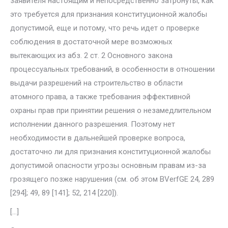
заявителя настоящим и непосредственно затронуты, как
это требуется для признания конституционной жалобы
допустимой, еще и потому, что речь идет о проверке
соблюдения в до­статочной мере возможных
вытекающих из абз. 2 ст. 2 Основного закона
процессуальных требований, в особенности в отношении
выдачи разре­шений на строительство в области
атомного права, а также требования эффективной
охраны прав при принятии решения о незамедлительном
исполнении данного разрешения. Поэтому нет
необходимости в даль­нейшей проверке вопроса,
достаточно ли для признания конституцион­ной жалобы
допустимой опасности угрозы основным правам из-за
гро­зящего позже нарушения (см. об этом BVerfGE 24, 289
[294]; 49, 89 [141]; 52, 214 [220]).
[…]