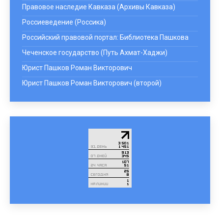
Правовое наследие Кавказа (Архивы Кавказа)
Россиеведение (Россика)
Российский правовой портал: Библиотека Пашкова
Чеченское государство (Путь Ахмат-Хаджи)
Юрист Пашков Роман Викторович
Юрист Пашков Роман Викторович (второй)