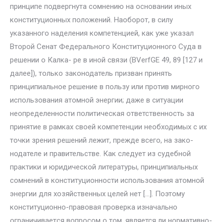
принципе под­вергнута сомнению на основании иных
конституционных положений. Наоборот, в силу
указанного наделения компетенцией, как уже указал
Второй Сенат Федерального Конституционного Суда в
решении о Калка- ре в иной связи (BVerfGE 49, 89 [127 и
далее]), только законодатель при­зван принять
принципиальное решение в пользу или против мирного
использования атомной энергии; даже в ситуации
неопределенности по­литическая ответственность за
принятие в рамках своей компетенции необходимых с их
точки зрения решений лежит, прежде всего, на зако­
нодателе и правительстве. Как следует из судебной
практики и юриди­ческой литературы, принципиальных
сомнений в конституционности использования атомной
энергии для хозяйственных целей нет […]. По­этому
конституционно-правовая проверка изначально
ограничивает­ся вопросом о том, является ли нормативно-