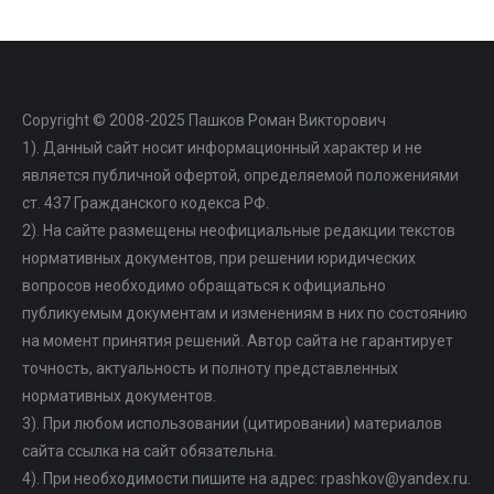
Copyright © 2008-2025 Пашков Роман Викторович
1). Данный сайт носит информационный характер и не
является публичной офертой, определяемой положениями
ст. 437 Гражданского кодекса РФ.
2). На сайте размещены неофициальные редакции текстов
нормативных документов, при решении юридических
вопросов необходимо обращаться к официально
публикуемым документам и изменениям в них по состоянию
на момент принятия решений. Автор сайта не гарантирует
точность, актуальность и полноту представленных
нормативных документов.
3). При любом использовании (цитировании) материалов
сайта ссылка на сайт обязательна.
4). При необходимости пишите на адрес: rpashkov@yandex.ru.