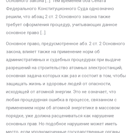
Основного закона […]. Тем временем оба Сената
Федерального Конституци­онного Суда однозначно
решили, что абзац 2 ст. 2 Основного закона также
требует оформления процедур, учитывающих данное
основное право […].
Основное право, предусмотренное абз. 2 ст. 2 Основного
закона, влия­ет также на применение норм об
административных и судебных про­цедурах при выдаче
разрешений на строительство атомных электростан­ций,
основная задача которых как раз и состоит в том, чтобы
защищать жизнь и здоровье людей от опасности,
исходящей от атомной энергии. Это не означает, что
любая процедурная ошибка в процессе, связанном с
применением норм об атомной энергетике в массовом
порядке, уже должна расцениваться как нарушение
основных прав. Но подобное на­рушение может иметь
место, если уполномоченные государственные ор­ганы