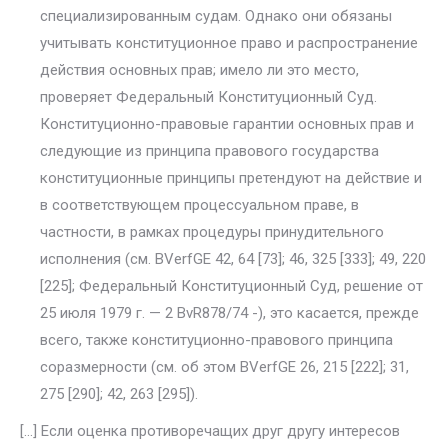
специализированным судам. Од­нако они обязаны
учитывать конституционное право и распространение
действия основных прав; имело ли это место,
проверяет Федеральный Конституционный Суд.
Конституционно-правовые гарантии основных прав и
следующие из принципа правового государства
конституцион­ные принципы претендуют на действие и
в соответствующем процессу­альном праве, в
частности, в рамках процедуры принудительного
испол­нения (см. BVerfGE 42, 64 [73]; 46, 325 [333]; 49, 220
[225]; Федеральный Конституционный Суд, решение от
25 июля 1979 г. — 2 BvR878/74 -), это касается, прежде
всего, также конституционно-правового принципа
сораз­мерности (см. об этом BVerfGE 26, 215 [222]; 31,
275 [290]; 42, 263 [295]).
[…] Если оценка противоречащих друг другу интересов