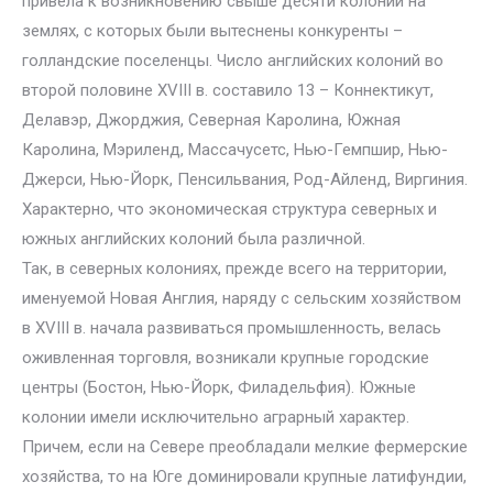
привела к возникновению свыше десяти колоний на
землях, с которых были вытеснены конкуренты –
голландские поселенцы. Число английских колоний во
второй половине XVIII в. составило 13 – Коннектикут,
Делавэр, Джорджия, Северная Каролина, Южная
Каролина, Мэриленд, Массачусетс, Нью-Гемпшир, Нью-
Джерси, Нью-Йорк, Пенсильвания, Род-Айленд, Виргиния.
Характерно, что экономическая структура северных и
южных английских колоний была различной.
Так, в северных колониях, прежде всего на территории,
именуемой Новая Англия, наряду с сельским хозяйством
в XVIII в. начала развиваться промышленность, велась
оживленная торговля, возникали крупные городские
центры (Бостон, Нью-Йорк, Филадельфия). Южные
колонии имели исключительно аграрный характер.
Причем, если на Севере преобладали мелкие фермерские
хозяйства, то на Юге доминировали крупные латифундии,