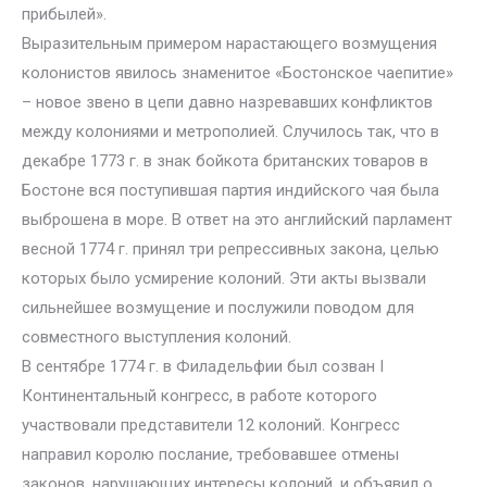
прибылей».
Выразительным примером нарастающего возмущения
колонистов явилось знаменитое «Бостонское чаепитие»
– новое звено в цепи давно назревавших конфликтов
между колониями и метрополией. Случилось так, что в
декабре 1773 г. в знак бойкота британских товаров в
Бостоне вся поступившая партия индийского чая была
выброшена в море. В ответ на это английский парламент
весной 1774 г. принял три репрессивных закона, целью
которых было усмирение колоний. Эти акты вызвали
сильнейшее возмущение и послужили поводом для
совместного выступления колоний.
В сентябре 1774 г. в Филадельфии был созван I
Континентальный конгресс, в работе которого
участвовали представители 12 колоний. Конгресс
направил королю послание, требовавшее отмены
законов, нарушающих интересы колоний, и объявил о