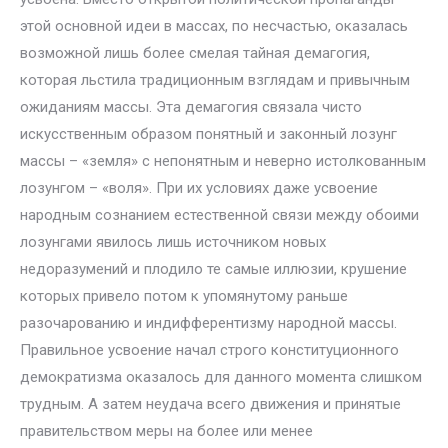
этой основной идеи в массах, по несчастью, оказалась
возможной лишь более смелая тайная демагогия,
которая льстила традиционным взглядам и привычным
ожиданиям массы. Эта демагогия связала чисто
искусственным образом понятный и законный лозунг
массы – «земля» с непонятным и неверно истолкованным
лозунгом – «воля». При их условиях даже усвоение
народным сознанием естественной связи между обоими
лозунгами явилось лишь источником новых
недоразумений и плодило те самые иллюзии, крушение
которых привело потом к упомянутому раньше
разочарованию и индифферентизму народной массы.
Правильное усвоение начал строго конституционного
демократизма оказалось для данного момента слишком
трудным. А затем неудача всего движения и принятые
правительством меры на более или менее