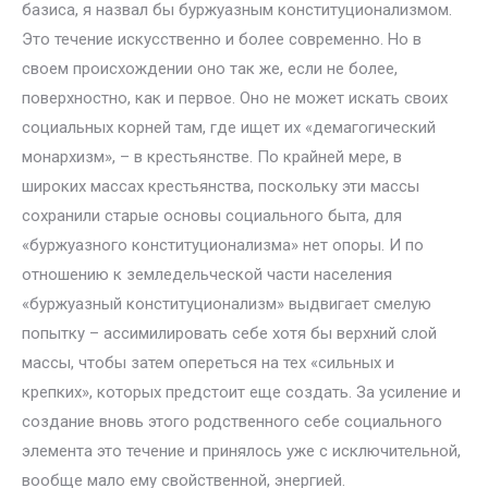
базиса, я назвал бы буржуазным конституционализмом.
Это течение искусственно и более современно. Но в
своем происхождении оно так же, если не более,
поверхностно, как и первое. Оно не может искать своих
социальных корней там, где ищет их «демагогический
монархизм», – в крестьянстве. По крайней мере, в
широких массах крестьянства, поскольку эти массы
сохранили старые основы социального быта, для
«буржуазного конституционализма» нет опоры. И по
отношению к земледельческой части населения
«буржуазный конституционализм» выдвигает смелую
попытку – ассимилировать себе хотя бы верхний слой
массы, чтобы затем опереться на тех «сильных и
крепких», которых предстоит еще создать. За усиление и
создание вновь этого родственного себе социального
элемента это течение и принялось уже с исключительной,
вообще мало ему свойственной, энергией.