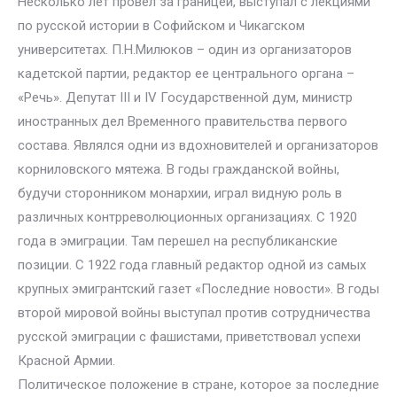
Несколько лет провел за границей, выступал с лекциями
по русской истории в Софийском и Чикагском
университетах. П.Н.Милюков – один из организаторов
кадетской партии, редактор ее центрального органа –
«Речь». Депутат III и IV Государственной дум, министр
иностранных дел Временного правительства первого
состава. Являлся одни из вдохновителей и организаторов
корниловского мятежа. В годы гражданской войны,
будучи сторонником монархии, играл видную роль в
различных контрреволюционных организациях. С 1920
года в эмиграции. Там перешел на республиканские
позиции. С 1922 года главный редактор одной из самых
крупных эмигрантский газет «Последние новости». В годы
второй мировой войны выступал против сотрудничества
русской эмиграции с фашистами, приветствовал успехи
Красной Армии.
Политическое положение в стране, которое за последние