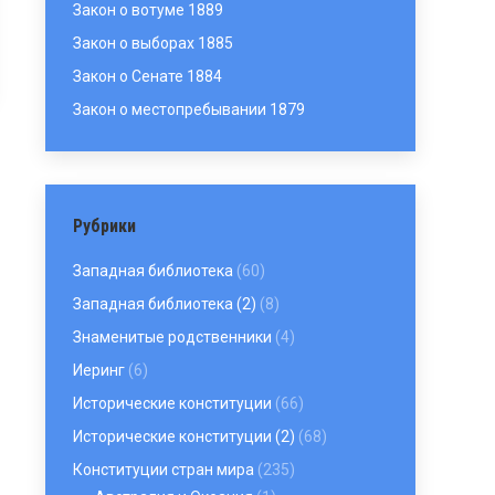
Закон о вотуме 1889
Закон о выборах 1885
Закон о Сенате 1884
Закон о местопребывании 1879
Рубрики
Западная библиотека
(60)
Западная библиотека (2)
(8)
Знаменитые родственники
(4)
Иеринг
(6)
Исторические конституции
(66)
Исторические конституции (2)
(68)
Конституции стран мира
(235)