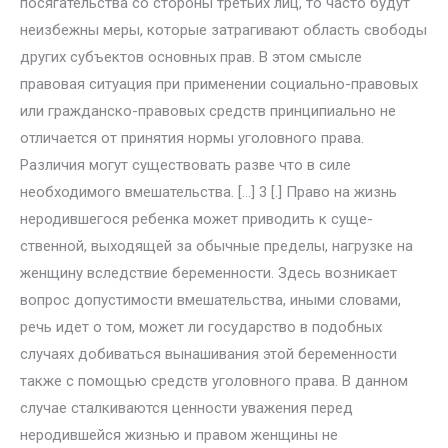
посягательства со стороны третьих лиц, то часто будут
неизбежны меры, которые затрагивают область свободы
других субъектов основных прав. В этом смысле
правовая ситуация при приме­нении социально-правовых
или гражданско-правовых средств принци­пиально не
отличается от принятия нормы уголовного права.
Различия могут существовать разве что в силе
необходимого вмешательства. […] 3 [.] Право на жизнь
неродившегося ребенка может приводить к суще­
ственной, выходящей за обычные пределы, нагрузке на
женщину вслед­ствие беременности. Здесь возникает
вопрос допустимости вмешатель­ства, иными словами,
речь идет о том, может ли государство в подобных
случаях добиваться вынашивания этой беременности
также с помощью средств уголовного права. В данном
случае сталкиваются ценности ува­жения перед
неродившейся жизнью и правом женщины не