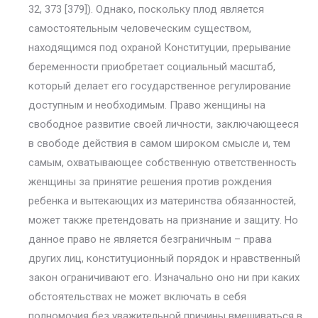
32, 373 [379]). Однако, поскольку плод является
самостоятельным человеческим существом,
находящимся под охраной Конституции, прерывание
бере­менности приобретает социальный масштаб,
который делает его госу­дарственное регулирование
доступным и необходимым. Право женщины на
свободное развитие своей личности, заключающееся
в свободе дей­ствия в самом широком смысле и, тем
самым, охватывающее собствен­ную ответственность
женщины за принятие решения против рождения
ребенка и вытекающих из материнства обязанностей,
может также пре­тендовать на признание и защиту. Но
данное право не является безгра­ничным – права
других лиц, конституционный порядок и нравственный
закон ограничивают его. Изначально оно ни при каких
обстоятельствах не может включать в себя
полномочия без уважительной причины вме­шиваться в