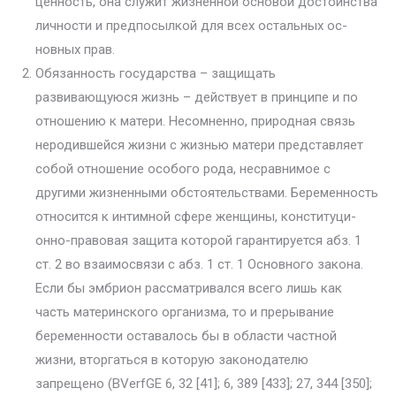
ценность, она служит жизненной основой достоинства
личности и предпосылкой для всех остальных ос­
новных прав.
Обязанность государства – защищать
развивающуюся жизнь – действует в принципе и по
отношению к матери. Несомненно, природная связь
неродившейся жизни с жизнью матери представляет
собой отноше­ние особого рода, несравнимое с
другими жизненными обстоятельства­ми. Беременность
относится к интимной сфере женщины, конституци­
онно-правовая защита которой гарантируется абз. 1
ст. 2 во взаимосвязи с абз. 1 ст. 1 Основного закона.
Если бы эмбрион рассматривался всего лишь как
часть материнского организма, то и прерывание
беременности оставалось бы в области частной
жизни, вторгаться в которую законо­дателю
запрещено (BVerfGE 6, 32 [41]; 6, 389 [433]; 27, 344 [350];