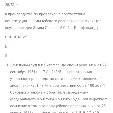
28/51 —
в производстве по проверке на соответствие
конституции: 1. полицей­ского распоряжения Министра
внутренних дел Земли Северный Рейн- Вестфалия […]
ОСНОВАНИЯ
[…]
II.
Земельный суд в г. Билефельде своим решением от 27
сентября 1951 г. – 7 Qs 248/51 – приостановил
уголовное производство в отно­шении каменщика Г
анса Г енриха Л. из М. в соответствии со ст. 100 абз. 1
Основного закона и обратился за решением
Федерального Конституци­онного Суда. Суд выражает
сомнение в том, что полицейское распоряже­ние от 28
апреля 1951 г. применительно к ст. 4, 5, 8, 9, 17 и 19