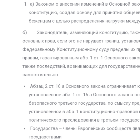
а) Законом о внесении изменений в Основной зак
конституцию, создал основу для при­нятия общее
беженцам с целью распределения нагрузки между 
б) Законодатель, изменяющий конституцию, также
основных прав, если это не на­рушает границ, установ
Федеральному Конституционному суду пределы их пр
правам, гаран­тированным абз. 1 ст. 1 Основного зак
также последствий, возникающих для государственно
самостоятельно.
Абзац 2 ст. 16 а Основного закона ограничивает к
установленное абз. 1 ст. 16 а Основного закона 
безопасного третьего государства, по смыслу пред
установленной в абз. 1 конституционно-правовой 
политического пре­следования в третьем государс
Государства – члены Европейских сообществ явля
государствами.