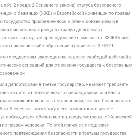
а абз. 2 предл. 2 Основного закона) статуса безопасного
венции о беженцах (ЖКБ) и Европейской конвенции по правам
то государ­ство присоединилось к обеим конвенциям и в
ава выслать иностранца в страну, где его могут
угрожают ли ему там преследование в смысле ст. 33 ЖКБ или
ство наказание либо обращение в смысле ст. 3 ЕКПЧ.
м государствам зако­нодатель наделен свободой действий в
ктических оснований для отнесения государств к без­опасным
основанной.
ли депортирован в третье государство, не может требовать
ния защиты от политического преследования или иного
тране исключи­тельно на том основании, что его безопасность
бы обеспечена, поскольку в его конкретном слу­чае –
дут соблюдать­ся обязательства, предусмотренные Женевской
по правам человека. По этой причине не под­лежат
вного подтвер­ждения безопасности в третьем государстве,