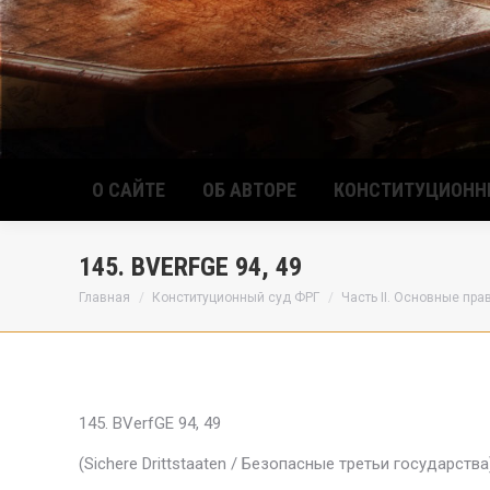
О САЙТЕ
ОБ АВТОРЕ
КОНСТИТУЦИОНН
145. BVERFGE 94, 49
Вы здесь:
Главная
Конституционный суд ФРГ
Часть II. Основные пра
145. BVerfGE 94, 49
(Sichere Drittstaaten / Безопасные третьи государства