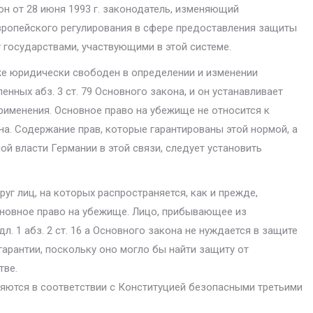
он от 28 июня 1993 г. законодатель, изменяющий
вропейского регулирования в сфере предоставления защиты
государствами, уча­ствующими в этой системе.
 юридически свободен в определении и изменении
ленных абз. 3 ст. 79 Основного закона, и он устанавливает
и­менения. Основное право на убежище не относится к
она. Содержание прав, которые гарантированы этой нормой, а
й власти Германии в этой связи, следует установить
руг лиц, на которых распространяется, как и прежде,
основное право на убежище. Лицо, прибывающее из
л. 1 абз. 2 ст. 16 а Основного закона не нуждается в защите
гарантии, поскольку оно могло бы найти защиту от
тве.
ются в соответ­ствии с Конституцией безопасными третьими