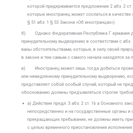
которой придерживается предложение 2 абз. 2 ст.
которые иностранец может сослаться в качестве о
§ 51 абз. 1 § 53 Закона «Об иностранцах»).
б) Однако Федеративная Республика Г ермания дол
принудительному выдворению в соответ­ствии с абз. 
ваны обстоятельствами, которые, в силу своей прир
в законе и тем самым с са­мого начала находятся за
в) Иностранец может лишь тогда добиться проверки
или немедленному прину­дительному выдворению, есл
представляет собой особый случай, который не пре
обоснованию дол­жны предъявляться строгие требов
а) Действие предл. 3 абз. 2 ст. 16 а Основного за
непосредственно и на государ­ственные органы и
прекращающих пребывание, не должны иметь при
с целью временного приоста­новления исполнения