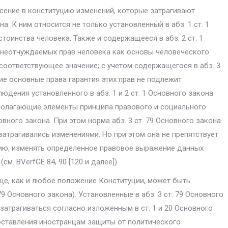
есение в конститу­цию изменений, которые затрагивают
а. К ним относится не только установленный в абз. 1 ст. 1
оинства человека. Также и содержащееся в абз. 2 ст. 1
и неотчуждаемых прав человека как основы человеческого
соответствующее зна­чение; с учетом содержащегося в абз. 3
ие основные права гарантия этих прав не подлежит
дения установлен­ного в абз. 1 и 2 ст. 1 Основного закона
полагающие элементы принципа правового и соци­ального
новного закона. При этом норма абз. 3 ст. 79 Основного закона
затрагивались изменениями. Но при этом она не препятствует
ию, изменять определенное правовое выражение данных
м. BVerfGE 84, 90 [120 и далее]).
, как и любое поло­жение Конституции, может быть
 79 Основного закона). Установленные в абз. 3 ст. 79 Основного
затрагиваться со­гласно изложенным в ст. 1 и 20 Основного
оставления иностранцам защиты от политиче­ского