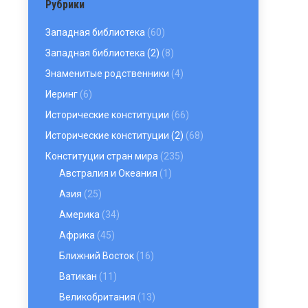
Рубрики
Западная библиотека
(60)
Западная библиотека (2)
(8)
Знаменитые родственники
(4)
Иеринг
(6)
Исторические конституции
(66)
Исторические конституции (2)
(68)
Конституции стран мира
(235)
Австралия и Океания
(1)
Азия
(25)
Америка
(34)
Африка
(45)
Ближний Восток
(16)
Ватикан
(11)
Великобритания
(13)