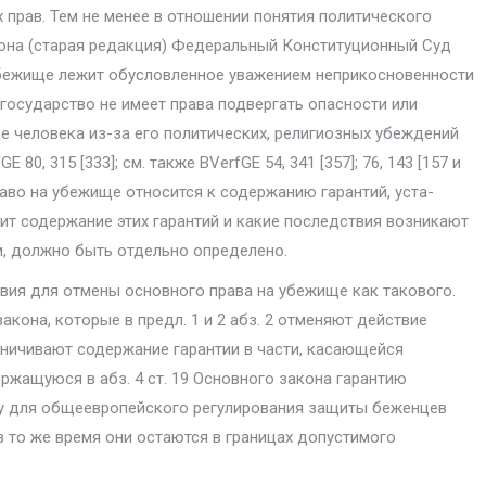
 прав. Тем не менее в отношении понятия политического
акона (старая редакция) Федеральный Конститу­ционный Суд
убежи­ще лежит обусловленное уважением неприкосновенности
государство не имеет права подвер­гать опасности или
е человека из-за его политических, религиозных убеждений
80, 315 [333]; см. также BVerfGE 54, 341 [357]; 76, 143 [157 и
право на убежище относится к содержанию гарантий, уста­
тоит содержание этих гарантий и какие последствия возникают
и, должно быть отдельно определено.
вия для отме­ны основного права на убежище как такового.
акона, которые в предл. 1 и 2 абз. 2 отменя­ют действие
аничи­вают содержание гарантии в части, касающейся
держащуюся в абз. 4 ст. 19 Основного закона гарантию
ву для об­щеевропейского регулирования защиты беженцев
 то же время они остаются в границах допустимого