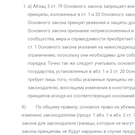
а) Абзац 3 ст. 79 Основного закона запрещает вн
принципы, изложенные в ст. 1 и 20 Основного закон
Основного закона принцип уважения и защиты дост
Основного закона признание непри­косновенных 
сообщества, мира и справедливости приобретает 
ст. 1 Основного закона указания на нижеследующ
ограничению, поскольку они необходимы для соблю
порядка. Точно так же следует учитывать осново
государства, установленные в абз. 1 и 3 ст. 20 Ос
требует лишь того, чтобы указанные принципы не 
законодателю, вносящему изменения в конституц
принципов исходя из соответствующих оснований (с
б) По общему правилу, основное право на убежище
изменено законодателем (предл. 1 абз. 1 и абз. 2 ст.
закона для законодателя границы, которые не могут 
закона принципам, не будут нарушены в случае пред