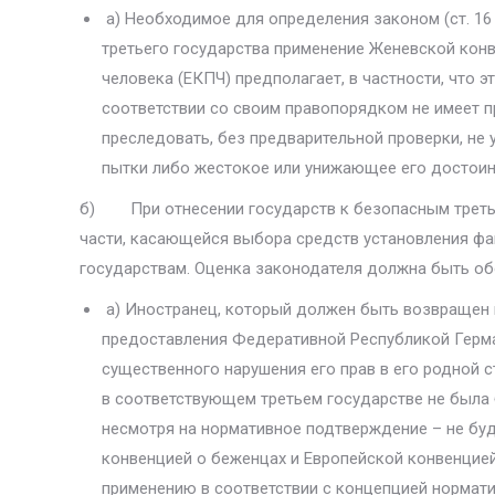
а) Необходимое для определения законом (ст. 16 
третьего государства примене­ние Женевской кон
человека (ЕКПЧ) предполагает, в частности, что э
соответствии со своим пра­вопорядком не имеет пр
преследовать, без предварительной проверки, не 
пытки либо жестокое или уни­жающее его достоин
б) При отнесении государств к безопасным третьи
части, касающейся выбора средств установления фа
государствам. Оценка законодателя должна быть об
а) Иностранец, который должен быть возвращен и
предоставления Федеративной Республикой Герма
существенного нарушения его прав в его родной с
в соответствующем треть­ем государстве не была 
несмотря на нормативное подтверждение – не бу
конвенцией о беженцах и Европейской конвенцией 
применению в соответствии с концепцией нормати