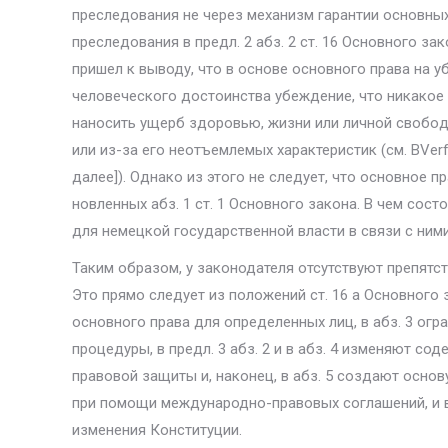
преследования не через механизм гарантии основных
преследования в предл. 2 абз. 2 ст. 16 Основного з
пришел к выводу, что в основе основного права на 
человеческого достоинства убеждение, что никакое 
наносить ущерб здоровью, жизни или личной свобо­д
или из-за его неотъемлемых характеристик (см. BVerfGE 
далее]). Однако из этого не следует, что основное 
новленных абз. 1 ст. 1 Основного закона. В чем сос
для немецкой государственной власти в связи с ним
Таким образом, у законодателя отсутствуют препятст
Это прямо следует из по­ложений ст. 16 а Основного з
основного права для определенных лиц, в абз. 3 огр
процедуры, в предл. 3 абз. 2 и в абз. 4 изменяют со
правовой защиты и, наконец, в абз. 5 создают осно
при помощи между­народно-правовых соглашений, и в
изменения Конституции.