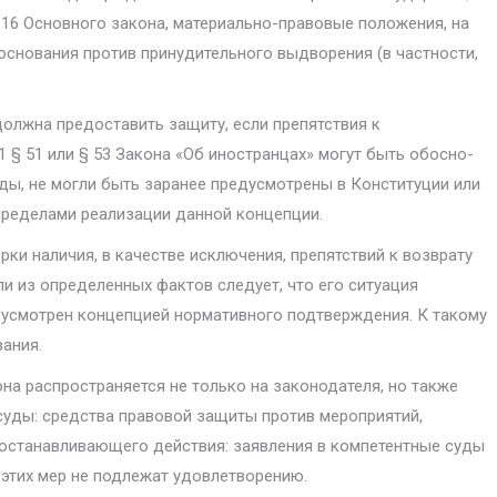
 16 Основного закона, материально-правовые положения, на
снова­ния против принудительного выдворения (в частности,
жна предоставить защиту, если препятствия к
1 § 51 или § 53 Закона «Об иностранцах» могут быть обосно­
оды, не могли быть заранее предусмотрены в Конституции или
 пределами реализации данной концепции.
 наличия, в ка­честве исключения, препятствий к возврату
и из определенных фактов следует, что его ситуация
дусмотрен концепцией нормативного подтверждения. К такому
ания.
кона распространя­ется не только на законодателя, но также
 суды: средства правовой защиты против мероприятий,
останавливающего действия: заявления в компетентные суды
 этих мер не подлежат удовлетворению.