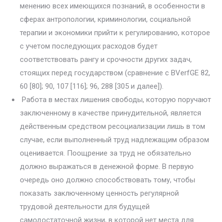
менению всех имеющихся познаний, в особенности в
сферах антрополо­гии, криминологии, социальной
терапии и экономики прийти к регули­рованию, которое
с учетом последующих расходов будет
соответствовать рангу и срочности других задач,
стоящих перед государством (сравнение с BVerfGE 82,
60 [80]; 90, 107 [116]; 96, 288 [305 и далее]).
Работа в местах лишения свободы, которую поручают
заключен­ному в качестве принудительной, является
действенным средством ре­социализации лишь в том
случае, если выполненный труд надлежащим образом
оценивается. Поощрение за труд не обязательно
должно выра­жаться в денежной форме. В первую
очередь оно должно способствовать тому, чтобы
показать заключенному ценность регулярной
трудовой дея­тельности для будущей
самодостаточной жизни, в которой нет места для