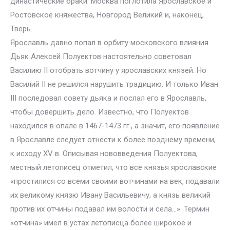
династические браки. Москва поглотила Ярославское и
Ростовское княжества, Новгород Великий и, наконец,
Тверь.
Ярославль давно попал в орбиту московского влияния.
Дьяк Алексей Полуектов настоятельно советовал
Василию II отобрать вотчину у ярославских князей. Но
Василий II не решился нарушить традицию. И только Иван
III последовал совету дьяка и послал его в Ярославль,
чтобы довершить дело. Известно, что Полуектов
находился в опале в 1467-1473 гг., а значит, его появление
в Ярославле следует отнести к более позднему времени,
к исходу XV в. Описывая нововведения Полуектова,
местный летописец отметил, что все князья ярославские
«простилися со всеми своими вотчинами на век, подавали
их великому князю Ивану Васильевичу, а князь великий
против их отчины подавал им волости и села…». Термин
«отчина» имел в устах летописца более широкое и