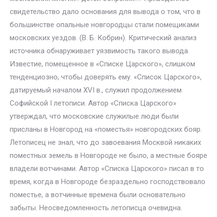
свидетельство дало основания для вывода о том, что в
большинстве опальные новгородцы стали помещиками
московских уездов. (В. Б. Кобрин). Критический анализ
источника обнаруживает уязвимость такого вывода.
Известие, помещенное в «Списке Царского», слишком
тенденциозно, чтобы доверять ему. «Список Царского»,
датируемый началом XVI в., служил продолжением
Софийской I летописи. Автор «Списка Царского»
утверждал, что московские служилые люди были
присланы в Новгород на «поместья» новгородских бояр.
Летописец не знал, что до завоевания Москвой никаких
поместных земель в Новгороде не было, а местные бояре
владели вотчинами. Автор «Списка Царского» писал в то
время, когда в Новгороде безраздельно господствовало
поместье, а вотчинные времена были основательно
забыты. Неосведомленность летописца очевидна.