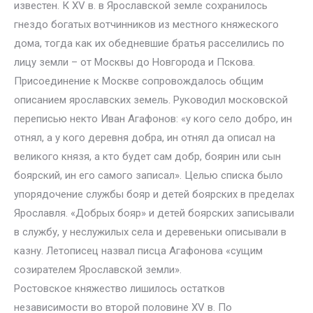
известен. К XV в. в Ярославской земле сохранилось
гнездо богатых вотчинников из местного княжеского
дома, тогда как их обедневшие братья расселились по
лицу земли – от Москвы до Новгорода и Пскова.
Присоединение к Москве сопровождалось общим
описанием ярославских земель. Руководил московской
переписью некто Иван Агафонов: «у кого село добро, ин
отнял, а у кого деревня добра, ин отнял да описал на
великого князя, а кто будет сам добр, боярин или сын
боярский, ин его самого записал». Целью списка было
упорядочение службы бояр и детей боярских в пределах
Ярославля. «Добрых бояр» и детей боярских записывали
в службу, у неслужилых села и деревеньки описывали в
казну. Летописец назвал писца Агафонова «сущим
созирателем Ярославской земли».
Ростовское княжество лишилось остатков
независимости во второй половине XV в. По