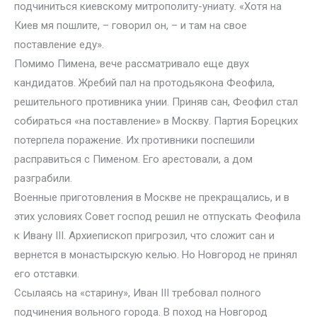
подчиниться киевскому митрополиту-униату. «Хотя на
Киев мя пошлите, – говорил он, – и там на свое
поставление еду».
Помимо Пимена, вече рассматривало еще двух
кандидатов. Жребий пал на протодьякона Феофила,
решительного противника унии. Приняв сан, Феофил стал
собираться «на поставление» в Москву. Партия Борецких
потерпела поражение. Их противники поспешили
расправиться с Пименом. Его арестовали, а дом
разграбили.
Военные приготовления в Москве не прекращались, и в
этих условиях Совет господ решил не отпускать Феофила
к Ивану III. Архиепископ пригрозил, что сложит сан и
вернется в монастырскую келью. Но Новгород не принял
его отставки.
Ссылаясь на «старину», Иван III требовал полного
подчинения вольного города. В поход на Новгород