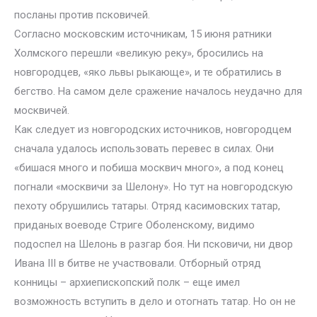
посланы против псковичей.
Согласно московским источникам, 15 июня ратники
Холмского перешли «великую реку», бросились на
новгородцев, «яко львы рыкающе», и те обратились в
бегство. На самом деле сражение началось неудачно для
москвичей.
Как следует из новгородских источников, новгородцем
сначала удалось использовать перевес в силах. Они
«бишася много и побиша москвич много», а под конец
погнали «москвичи за Шелону». Но тут на новгородскую
пехоту обрушились татары. Отряд касимовских татар,
приданых воеводе Стриге Оболенскому, видимо
подоспел на Шелонь в разгар боя. Ни псковичи, ни двор
Ивана III в битве не участвовали. Отборный отряд
конницы – архиепископский полк – еще имел
возможность вступить в дело и отогнать татар. Но он не