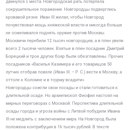
двинулся с места. Новгородская рать потерпела
сокрушительное поражение. Новгородцы подверглись
кровавой резне. Иван III желал, чтобы Новгород
почувствовал мощь княжеской власти и никогда больше
не осмеливался поднять оружие против Москвы.
Москвичи перебили 12 тысяч новгородцев, а в плен увели
всего 2 тысячи человек. Взятые в плен посадник Дмитрий
Борецкий и трое других бояр были обезглавлены. Прочих
посадников «Василья Казимера и его товарищов 50
лутчих отобрав повеле (Иван III. – Р. С.) вести в Москву, а
оттоле к Коломне и в тоурму всадити».
Новгородцы сожгли свои посады и стали готовиться к
длительной осаде. Но архиепископ Фиофил настоял на
мирных переговорах с Москвой. Перспектива длительной
осады города и угроза войны с Литвой побудили Ивана
III не медлить с заключением мира. На Новгород была
положена контрибуция в 16 тысяч рублей. В тексте