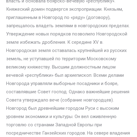
власть и основала боярско-вечевую «республику».
Княжеский домен подвергся экспроприации. Князьям,
приглашенным в Новгород по «ряду» (договору),
запрещалось владеть землями в новгородских пределах.
Утверждение новых порядков позволило Новгородской
земле избежать дробления. К середине XV в.
Новгородская земля оставалась крупнейшей из русских
земель, не уступавшей по территории Московскому
великому княжеству. Высшим должностным лицом
вечевой «республики» был архиепископ. Всеми делами
Новгорода управляли выборные посадники и бояре,
составлявшие Совет господ. Однако важнейшие решения
Совета утверждало вече (собрание новгородцев).
Новгород был древнейшим городом Руси с высоким
уровнем экономики и культуры. Он вел оживленную
торговлю со странами Западной Европы при
посредничестве Ганзейских городов. На севере владения