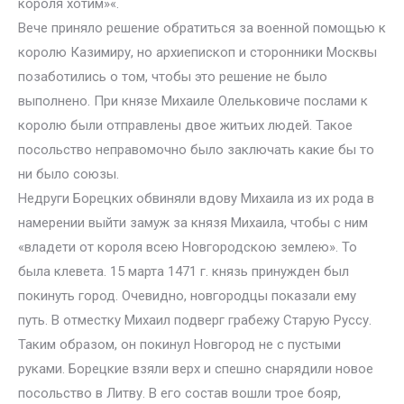
короля хотим»«.
Вече приняло решение обратиться за военной помощью к
королю Казимиру, но архиепископ и сторонники Москвы
позаботились о том, чтобы это решение не было
выполнено. При князе Михаиле Олельковиче послами к
королю были отправлены двое житьих людей. Такое
посольство неправомочно было заключать какие бы то
ни было союзы.
Недруги Борецких обвиняли вдову Михаила из их рода в
намерении выйти замуж за князя Михаила, чтобы с ним
«владети от короля всею Новгородскою землею». То
была клевета. 15 марта 1471 г. князь принужден был
покинуть город. Очевидно, новгородцы показали ему
путь. В отместку Михаил подверг грабежу Старую Руссу.
Таким образом, он покинул Новгород не с пустыми
руками. Борецкие взяли верх и спешно снарядили новое
посольство в Литву. В его состав вошли трое бояр,