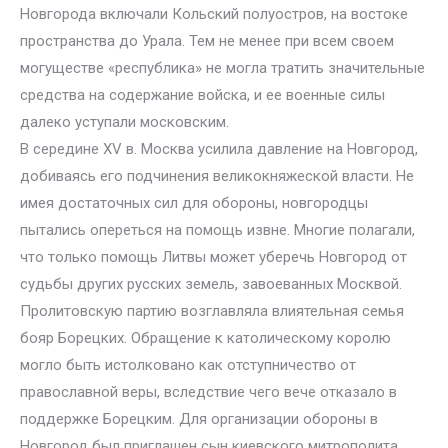
Новгорода включали Кольский полуостров, на востоке
пространства до Урала. Тем не менее при всем своем
могуществе «республика» не могла тратить значительные
средства на содержание войска, и ее военные силы
далеко уступали московским.
В середине XV в. Москва усилила давление на Новгород,
добиваясь его подчинения великокняжеской власти. Не
имея достаточных сил для обороны, новгородцы
пытались опереться на помощь извне. Многие полагали,
что только помощь Литвы может уберечь Новгород от
судьбы других русских земель, завоеванных Москвой.
Пролитовскую партию возглавляла влиятельная семья
бояр Борецких. Обращение к католическому королю
могло быть истолковано как отступничество от
православной веры, вследствие чего вече отказало в
поддержке Борецким. Для организации обороны в
Новгород был приглашен сын киевского митрополита