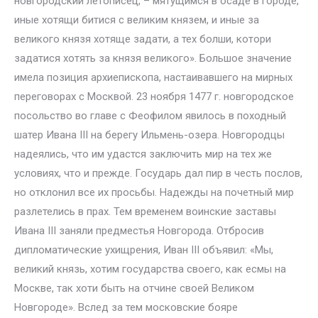
новгородский летописец, – мятущимся в осаде в городе,
иные хотящи битися с великим князем, и иные за
великого князя хотяще задати, а тех болши, котори
задатися хотять за князя великого». Большое значение
имела позиция архиепископа, настаивавшего на мирных
переговорах с Москвой. 23 ноября 1477 г. новгородское
посольство во главе с Феофилом явилось в походный
шатер Ивана III на берегу Ильмень-озера. Новгородцы
надеялись, что им удастся заключить мир на тех же
условиях, что и прежде. Государь дал пир в честь послов,
но отклонил все их просьбы. Надежды на почетный мир
разлетелись в прах. Тем временем воинские заставы
Ивана III заняли предместья Новгорода. Отбросив
дипломатические ухищрения, Иван III объявил: «Мы,
великий князь, хотим государства своего, как есмы на
Москве, так хоти быть на отчине своей Великом
Новгороде». Вслед за тем московские бояре