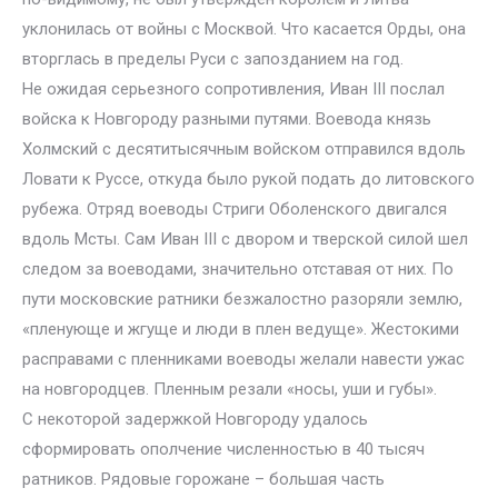
уклонилась от войны с Москвой. Что касается Орды, она
вторглась в пределы Руси с запозданием на год.
Не ожидая серьезного сопротивления, Иван III послал
войска к Новгороду разными путями. Воевода князь
Холмский с десятитысячным войском отправился вдоль
Ловати к Руссе, откуда было рукой подать до литовского
рубежа. Отряд воеводы Стриги Оболенского двигался
вдоль Мсты. Сам Иван III с двором и тверской силой шел
следом за воеводами, значительно отставая от них. По
пути московские ратники безжалостно разоряли землю,
«пленующе и жгуще и люди в плен ведуще». Жестокими
расправами с пленниками воеводы желали навести ужас
на новгородцев. Пленным резали «носы, уши и губы».
С некоторой задержкой Новгороду удалось
сформировать ополчение численностью в 40 тысяч
ратников. Рядовые горожане – большая часть