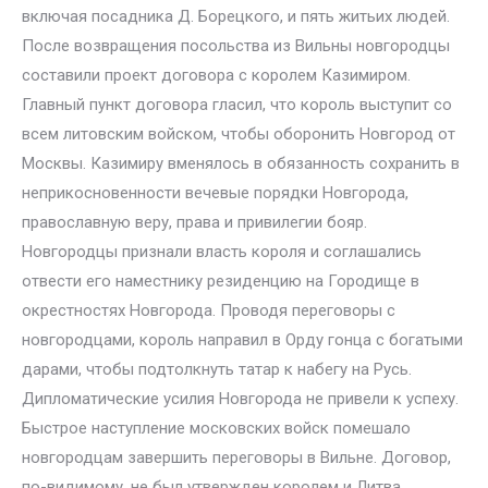
включая посадника Д. Борецкого, и пять житьих людей.
После возвращения посольства из Вильны новгородцы
составили проект договора с королем Казимиром.
Главный пункт договора гласил, что король выступит со
всем литовским войском, чтобы оборонить Новгород от
Москвы. Казимиру вменялось в обязанность сохранить в
неприкосновенности вечевые порядки Новгорода,
православную веру, права и привилегии бояр.
Новгородцы признали власть короля и соглашались
отвести его наместнику резиденцию на Городище в
окрестностях Новгорода. Проводя переговоры с
новгородцами, король направил в Орду гонца с богатыми
дарами, чтобы подтолкнуть татар к набегу на Русь.
Дипломатические усилия Новгорода не привели к успеху.
Быстрое наступление московских войск помешало
новгородцам завершить переговоры в Вильне. Договор,
по-видимому, не был утвержден королем и Литва