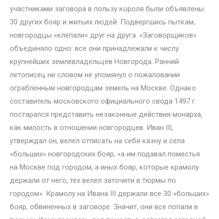
участниками заговора в пользу короля были объявлены
30 других бояр и житьих людей. Подвергшись пыткам,
новгородцы «клепали» друг на друга. «Заговорщиков»
объединяло одно: все они принадлежали к числу
крупнейших землевладельцев Новгорода. Ранний
летописец ни словом не упомянул о пожаловании
ограбленным новгородцам земель на Москве. Однако
составитель московского официального свода 1497 г.
постарался представить незаконные действия монарха,
как милость в отношении новгородцев. Иван III,
утверждал он, велел отписать на себя казну и села
«больших» новгородских бояр, «а им подавал поместья
на Москве под городом, а иных бояр, которые крамолу
держали от него, тех велел заточити в тюрмы по
городом». Крамолу на Ивана III держали все 30 «больших»
бояр, обвиненных в заговоре. Значит, они все попали в