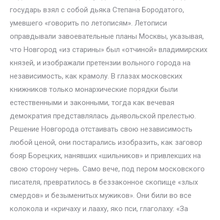
государь взял с собой дьяка Степана Бородатого,
умевшего «говорить по летописям». Летописи
оправдывали завоевательные планы Москвы, указывая,
что Новгород «из старины» был «отчиной» владимирских
князей, и изображали претензии вольного города на
независимость, как крамолу. В глазах московских
книжников только монархические порядки были
естественными и законными, тогда как вечевая
демократия представлялась дьявольской прелестью.
Решение Новгорода отстаивать свою независимость
любой ценой, они постарались изобразить, как заговор
бояр Борецких, нанявших «шильников» и привлекших на
свою сторону чернь. Само вече, под пером московского
писателя, превратилось в беззаконное скопище «злых
смердов» и безыменитых мужиков». Они били во все
колокола и «кричаху и лааху, яко пси, глаголаху: «За