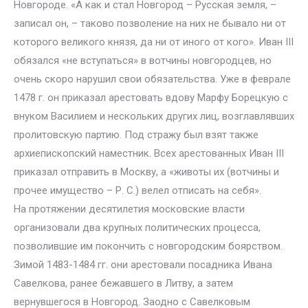
Новгороде. «А как и стал Новгород – Русская земля, –
записал он, – таково позволение на них не бывало ни от
которого великого князя, да ни от иного от кого». Иван III
обязался «не вступаться» в вотчины новгородцев, но
очень скоро нарушил свои обязательства. Уже в феврале
1478 г. он приказал арестовать вдову Марфу Борецкую с
внуком Василием и нескольких других лиц, возглавлявших
пролитовскую партию. Под стражу был взят также
архиепископский наместник. Всех арестованных Иван III
приказал отправить в Москву, а «животы их (вотчины и
прочее имущество – Р. С.) велел отписать на себя».
На протяжении десятилетия московские власти
организовали два крупных политических процесса,
позволившие им покончить с новгородским боярством.
Зимой 1483-1484 гг. они арестовали посадника Ивана
Савелкова, ранее бежавшего в Литву, а затем
вернувшегося в Новгород. Заодно с Савелковым