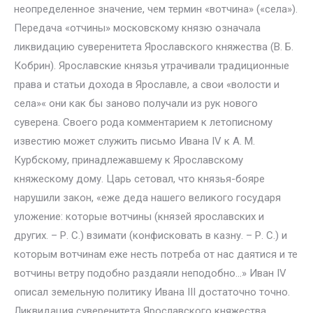
неопределенное значение, чем термин «вотчина» («села»).
Передача «отчины» московскому князю означала
ликвидацию суверенитета Ярославского княжества (В. Б.
Кобрин). Ярославские князья утрачивали традиционные
права и статьи дохода в Ярославле, а свои «волости и
села»« они как бы заново получали из рук нового
суверена. Своего рода комментарием к летописному
известию может служить письмо Ивана IV к А. М.
Курбскому, принадлежавшему к Ярославскому
княжескому дому. Царь сетовал, что князья-бояре
нарушили закон, «еже деда нашего великого государя
уложение: которые вотчины (князей ярославских и
других. – Р. С.) взимати (конфисковать в казну. – Р. С.) и
которым вотчинам еже несть потреба от нас даятися и те
вотчины ветру подобно раздаяли неподобно…» Иван IV
описал земельную политику Ивана III достаточно точно.
Ликвидация суверенитета Ярославского княжества