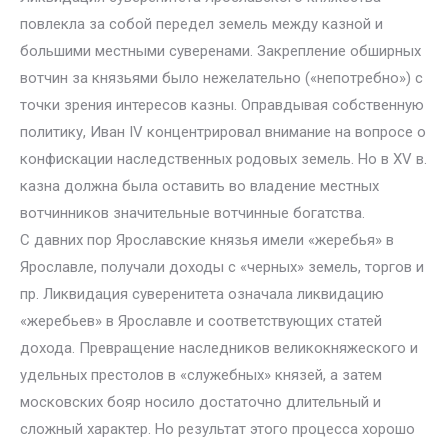
повлекла за собой передел земель между казной и
большими местными суверенами. Закрепление обширных
вотчин за князьями было нежелательно («непотребно») с
точки зрения интересов казны. Оправдывая собственную
политику, Иван IV концентрировал внимание на вопросе о
конфискации наследственных родовых земель. Но в XV в.
казна должна была оставить во владение местных
вотчинников значительные вотчинные богатства.
С давних пор Ярославские князья имели «жеребья» в
Ярославле, получали доходы с «черных» земель, торгов и
пр. Ликвидация суверенитета означала ликвидацию
«жеребьев» в Ярославле и соответствующих статей
дохода. Превращение наследников великокняжеского и
удельных престолов в «служебных» князей, а затем
московских бояр носило достаточно длительный и
сложный характер. Но результат этого процесса хорошо