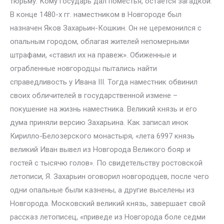
тюрьму. Кому государь дал поместья, остается загадкой.
В конце 1480-х гг. наместником в Новгороде был
назначен Яков Захарьин-Кошкин. Он не церемонился с
опальным городом, облагая жителей непомерными
штрафами, «ставил их на правеж». Обиженные и
ограбленные новгородцы пытались найти
справедливость у Ивана III. Тогда наместник обвинил
своих обличителей в государственной измене –
покушение на жизнь наместника. Великий князь и его
дума приняли версию Захарьина. Как записал инок
Кирилло-Белозерского монастыря, «лета 6997 князь
великий Иван вывел из Новгорода Великого бояр и
гостей с тысячю голов». По свидетельству ростовской
летописи, Я. Захарьин оговорил новгородцев, после чего
одни опальные были казнены, а другие выселены из
Новгорода. Московский великий князь, завершает свой
рассказ летописец, «приведе из Новгорода боле седми