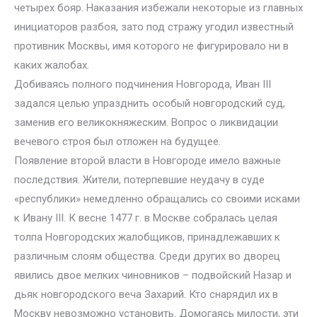
четырех бояр. Наказания избежали некоторые из главных
инициаторов разбоя, зато под стражу угодил известный
противник Москвы, имя которого не фигурировало ни в
каких жалобах.
Добиваясь полного подчинения Новгорода, Иван III
задался целью упразднить особый новгородский суд,
заменив его великокняжеским. Вопрос о ликвидации
вечевого строя был отложен на будущее.
Появление второй власти в Новгороде имело важные
последствия. Жители, потерпевшие неудачу в суде
«республики» немедленно обращались со своими исками
к Ивану III. К весне 1477 г. в Москве собралась целая
толпа Новгородских жалобщиков, принадлежавших к
различным слоям общества. Среди других во дворец
явились двое мелких чиновников – подвойский Назар и
дьяк новгородского веча Захарий. Кто снарядил их в
Москву невозможно установить. Домогаясь милости, эти