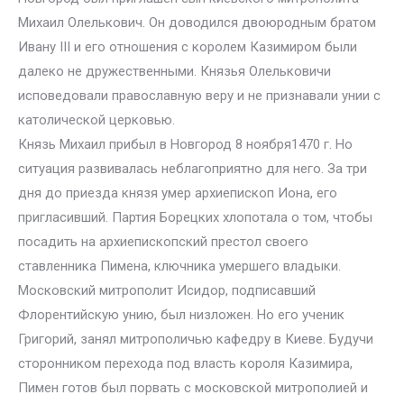
Михаил Олелькович. Он доводился двоюродным братом
Ивану III и его отношения с королем Казимиром были
далеко не дружественными. Князья Олельковичи
исповедовали православную веру и не признавали унии с
католической церковью.
Князь Михаил прибыл в Новгород 8 ноября1470 г. Но
ситуация развивалась неблагоприятно для него. За три
дня до приезда князя умер архиепископ Иона, его
пригласивший. Партия Борецких хлопотала о том, чтобы
посадить на архиепископский престол своего
ставленника Пимена, ключника умершего владыки.
Московский митрополит Исидор, подписавший
Флорентийскую унию, был низложен. Но его ученик
Григорий, занял митрополичью кафедру в Киеве. Будучи
сторонником перехода под власть короля Казимира,
Пимен готов был порвать с московской митрополией и