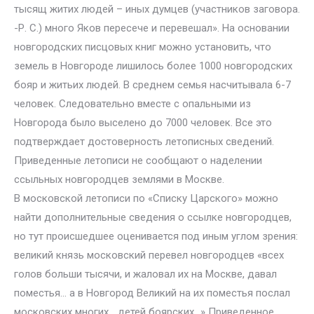
тысящ житих людей – иных думцев (участников заговора.
-Р. С.) много Яков пересече и перевешал». На основании
новгородских писцовых книг можно установить, что
земель в Новгороде лишилось более 1000 новгородских
бояр и житьих людей. В среднем семья насчитывала 6-7
человек. Следовательно вместе с опальными из
Новгорода было выселено до 7000 человек. Все это
подтверждает достоверность летописных сведений.
Приведенные летописи не сообщают о наделении
ссыльных новгородцев землями в Москве.
В московской летописи по «Списку Царского» можно
найти дополнительные сведения о ссылке новгородцев,
но тут происшедшее оценивается под иным углом зрения:
великий князь московский перевел новгородцев «всех
голов больши тысячи, и жаловал их на Москве, давал
поместья… а в Новгород Великий на их поместья послал
московских многих… детей боярских…» Приведенное