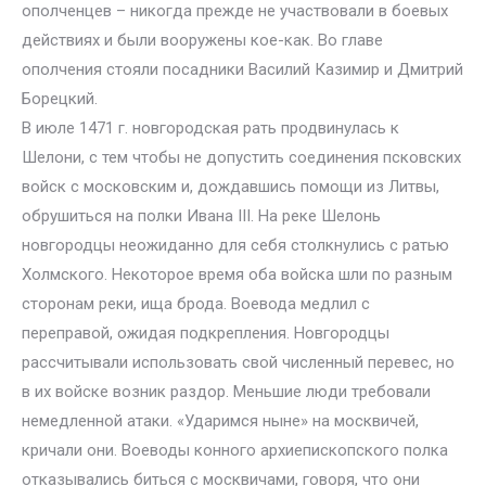
ополченцев – никогда прежде не участвовали в боевых
действиях и были вооружены кое-как. Во главе
ополчения стояли посадники Василий Казимир и Дмитрий
Борецкий.
В июле 1471 г. новгородская рать продвинулась к
Шелони, с тем чтобы не допустить соединения псковских
войск с московским и, дождавшись помощи из Литвы,
обрушиться на полки Ивана III. На реке Шелонь
новгородцы неожиданно для себя столкнулись с ратью
Холмского. Некоторое время оба войска шли по разным
сторонам реки, ища брода. Воевода медлил с
переправой, ожидая подкрепления. Новгородцы
рассчитывали использовать свой численный перевес, но
в их войске возник раздор. Меньшие люди требовали
немедленной атаки. «Ударимся ныне» на москвичей,
кричали они. Воеводы конного архиепископского полка
отказывались биться с москвичами, говоря, что они