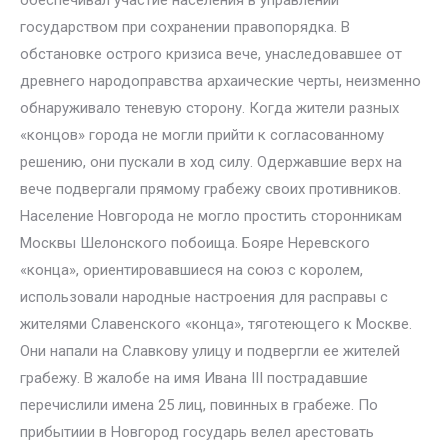
обеспечивал участие населения в управлении
государством при сохранении правопорядка. В
обстановке острого кризиса вече, унаследовавшее от
древнего народоправства архаические черты, неизменно
обнаруживало теневую сторону. Когда жители разных
«концов» города не могли прийти к согласованному
решению, они пускали в ход силу. Одержавшие верх на
вече подвергали прямому грабежу своих противников.
Население Новгорода не могло простить сторонникам
Москвы Шелонского побоища. Бояре Неревского
«конца», ориентировавшиеся на союз с королем,
использовали народные настроения для расправы с
жителями Славенского «конца», тяготеющего к Москве.
Они напали на Славкову улицу и подвергли ее жителей
грабежу. В жалобе на имя Ивана III пострадавшие
перечислили имена 25 лиц, повинных в грабеже. По
прибытиии в Новгород государь велел арестовать