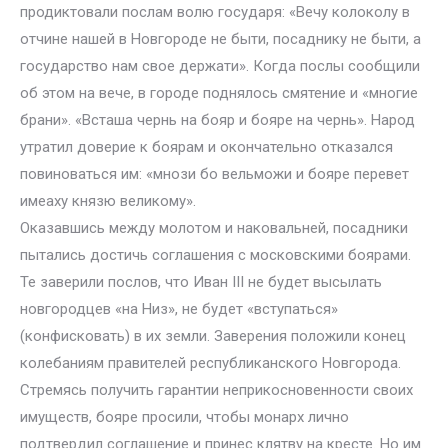
продиктовали послам волю государя: «Вечу колоколу в
отчине нашей в Новгороде не быти, посаднику не быти, а
государство нам свое держати». Когда послы сообщили
об этом на вече, в городе поднялось смятение и «многие
брани». «Всташа чернь на бояр и бояре на чернь». Народ
утратил доверие к боярам и окончательно отказался
повиноваться им: «мнози бо вельможи и бояре перевет
имеаху князю великому».
Оказавшись между молотом и наковальней, посадники
пытались достичь соглашения с московскими боярами.
Те заверили послов, что Иван III не будет высылать
новгородцев «на Низ», не будет «вступаться»
(конфисковать) в их земли. Заверения положили конец
колебаниям правителей республиканского Новгорода.
Стремясь получить гарантии неприкосновенности своих
имуществ, бояре просили, чтобы монарх лично
подтвердил соглашение и принес клятву на кресте. Но им