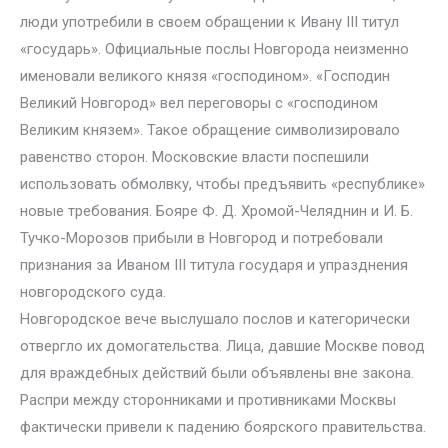
люди употребили в своем обращении к Ивану III титул
«государь». Официальные послы Новгорода неизменно
именовали великого князя «господином». «Господин
Великий Новгород» вел переговоры с «господином
Великим князем». Такое обращение символизировало
равенство сторон. Московские власти поспешили
использовать обмолвку, чтобы предъявить «республике»
новые требования. Бояре Ф. Д. Хромой-Челяднин и И. Б.
Тучко-Морозов прибыли в Новгород и потребовали
признания за Иваном III титула государя и упразднения
новгородского суда.
Новгородское вече выслушало послов и категорически
отвергло их домогательства. Лица, давшие Москве повод
для враждебных действий были объявлены вне закона.
Распри между сторонниками и противниками Москвы
фактически привели к падению боярского правительства.