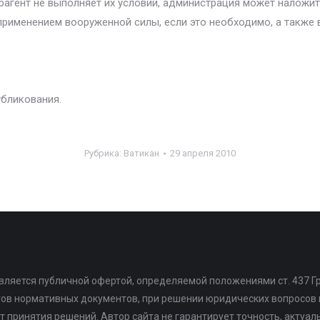
рагент не выполняет их условий, администрация может наложит
 применением вооруженной силы, если это необходимо, а также
убликования.
Рубрика:
Ватикан
29 апреля 2010
является публичной офертой, определяемой положениями ст. 437 Г
тов нормативных документов, при решении юридических вопросо
т принятия решений. Автор сайта не гарантирует точность, актуа