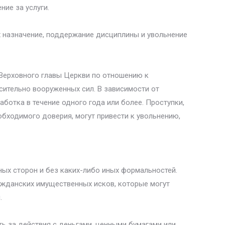
ие за услуги.
их назначение, поддержание дисциплины и увольнение
Верховного главы Церкви по отношению к
сительно вооруженных сил. В зависимости от
ботка в течение одного года или более. Проступки,
бходимого доверия, могут привести к увольнению,
ых сторон и без каких-либо иных формальностей.
ажданских имущественных исков, которые могут
.
ь за действия с деньгами, ценными бумагами или