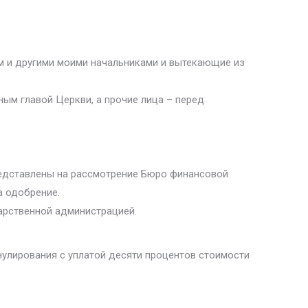
м и другими моими начальниками и вытекающие из
ым главой Церкви, а прочие лица – перед
редставлены на рассмотрение Бюро финансовой
а одобрение.
арственной администрацией.
ннулирования с уплатой десяти процентов стоимости