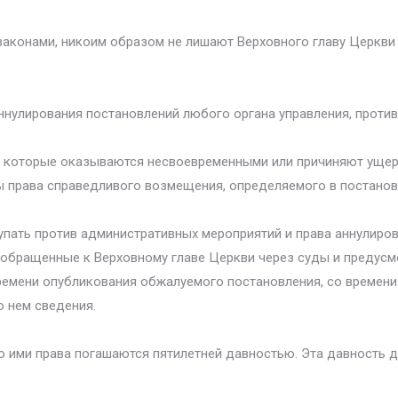
конами, никоим образом не лишают Верховного главу Церкви п
аннулирования постановлений любого органа управления, прот
, которые оказываются несвоевременными или причиняют ущер
 права справедливого возмещения, определяемого в постанов
пать против административных мероприятий и права аннулирова
, обращенные к Верховному главе Церкви через суды и предусм
емени опубликования обжалуемого постановления, со времени 
о нем сведения.
о ими права погашаются пятилетней давностью. Эта давность 