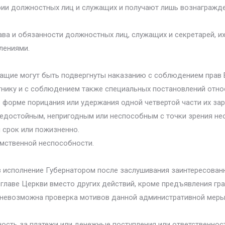
ории должностных лиц и служащих и получают лишь вознагражден
рава и обязанности должностных лиц, служащих и секретарей, 
лениями.
ащие могут быть подвергнуты наказанию с соблюдением прав 
тнику и с соблюдением также специальных постановлений отно
 форме порицания или удержания одной четвертой части их зара
едостойным, непригодным или неспособным с точки зрения нео
 срок или пожизненно.
умственной неспособности.
 исполнение Губернатором после заслушивания заинтересованн
главе Церкви вместо других действий, кроме предъявления гр
 невозможна проверка мотивов данной административной меры
сть за платежи или денежные поступления или ответственност