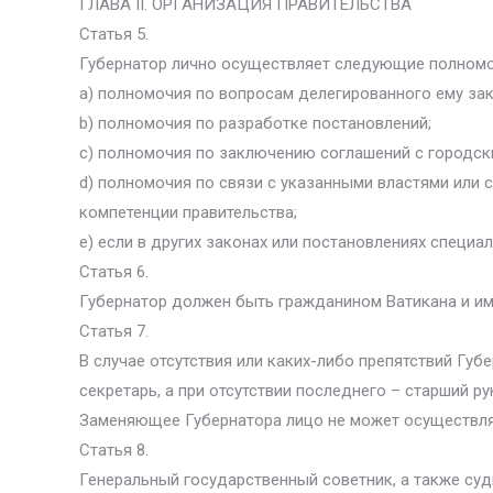
ГЛАВА II. ОРГАНИЗАЦИЯ ПРАВИТЕЛЬСТВА
Статья 5.
Губернатор лично осуществляет следующие полномо
a) полномочия по вопросам делегированного ему за
b) полномочия по разработке постановлений;
с) полномочия по заключению соглашений с городск
d) полномочия по связи с указанными властями или 
компетенции правительства;
е) если в других законах или постановлениях специ
Статья 6.
Губернатор должен быть гражданином Ватикана и име
Статья 7.
В случае отсутствия или каких-либо препятствий Губ
секретарь, а при отсутствии последнего – старший р
Заменяющее Губернатора лицо не может осуществлят
Статья 8.
Генеральный государственный советник, а также су