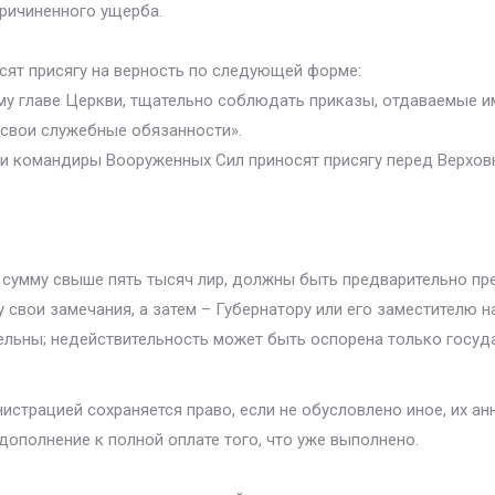
ричиненного ущерба.
сят присягу на верность по следующей форме:
у главе Церкви, тщательно соблюдать приказы, отдаваемые и
 свои служебные обязанности».
 и командиры Вооруженных Сил приносят присягу перед Верховн
а сумму свыше пять тысяч лир, должны быть предварительно п
 свои замечания, а затем – Губернатору или его заместителю н
льны; недействительность может быть оспорена только госуд
истрацией сохраняется право, если не обусловлено иное, их а
ополнение к полной оплате того, что уже выполнено.