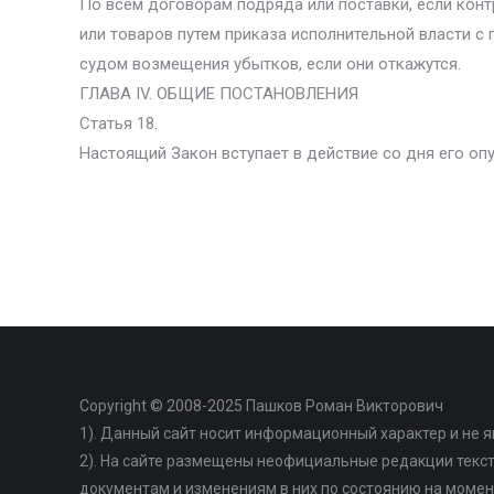
По всем договорам подряда или поставки, если конт
или товаров путем приказа исполнительной власти с
судом возмещения убытков, если они откажутся.
ГЛАВА IV. ОБЩИЕ ПОСТАНОВЛЕНИЯ
Статья 18.
Настоящий Закон вступает в действие со дня его оп
Copyright © 2008-2025 Пашков Роман Викторович
1). Данный сайт носит информационный характер и не 
2). На сайте размещены неофициальные редакции текс
документам и изменениям в них по состоянию на момен