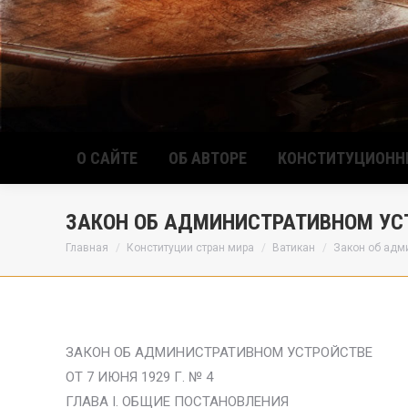
О САЙТЕ
ОБ АВТОРЕ
КОНСТИТУЦИОНН
ЗАКОН ОБ АДМИНИСТРАТИВНОМ УС
Вы здесь:
Главная
Конституции стран мира
Ватикан
Закон об адм
ЗАКОН ОБ АДМИНИСТРАТИВНОМ УСТРОЙСТВЕ
ОТ 7 ИЮНЯ 1929 Г. № 4
ГЛАВА I. ОБЩИЕ ПОСТАНОВЛЕНИЯ