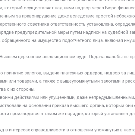
м, который осуществляет над ними надзор через Бюро финансо
венным за правонарушение даже вследствие простой небрежнос
дарственного советника ответственность установлена, опреде
орядке предупредительной меры путем надписи на судебной зак
, обращенного на имущество подотчетного лица, включая имущ
 Высшем церковном апелляционном суде. Подача жалобы не пр
о принятие залогов, выдача платежных ордеров, надзор за л
ми или товарами, а также с вышеупомянутыми залогами и расх
ва с их стороны.
воими действиями или упущениями, даже непредумышленными, 
действовали на основании приказа высшего органа, который они
сти производится в таком же порядке, который установлен дл
д в интересах справедливости в отношении упомянутых в наст