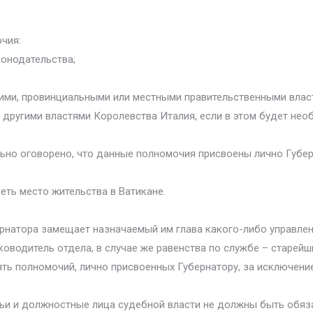
чия:
конодательства;
ими, провинциальными или местными правительственными влас
с другими властями Королевства Италия, если в этом будет не
ально оговорено, что данные полномочия присвоены лично Губер
ть место жительства в Ватикане.
ернатора замещает назначаемый им глава какого-либо управлен
уководитель отдела, в случае же равенства по службе – старейш
ь полномочий, лично присвоенных Губернатору, за исключение
дьи и должностные лица судебной власти не должны быть обяз