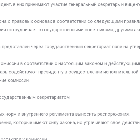
идент, в них принимают участие генеральный секретарь и вице
кона о правовых основах в соответствии со следующими прави
сия сотрудничает с государственными советниками, другими э
 представлен через государственный секретариат папе на утве
 комиссии в соответствии с настоящим законом и действующим
тарь содействуют президенту в осуществлении исполнительной 
ние комиссии.
государственным секретариатом.
ых норм и внутреннего регламента выносить распоряжения.
ения, которые имеют силу закона, но утрачивают свое действие
 остаются у комиссии.