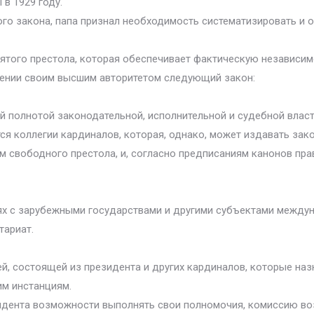
в 1929 году.
ого закона, папа признал необходимость систематизировать и 
ятого престола, которая обеспечивает фактическую независимо
дении своим высшим авторитетом следующий закон:
сей полнотой законодательной, исполнительной и судебной власт
тся коллегии кардиналов, которая, однако, может издавать зак
ом свободного престола, и, согласно предписаниям канонов п
ях с зарубежными государствами и другими субъектами между
тариат.
й, состоящей из президента и других кардиналов, которые назн
им инстанциям.
резидента возможности выполнять свои полномочия, комиссию в