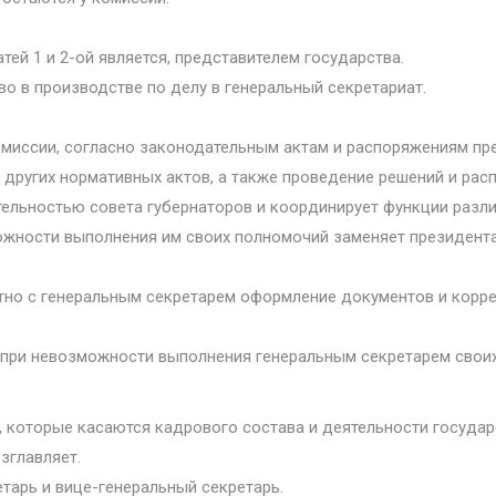
тей 1 и 2-ой является, представителем государства.
во в производстве по делу в генеральный секретариат.
омиссии, согласно законодательным актам и распоряжениям пр
 других нормативных актов, а также проведение решений и ра
тельностью совета губернаторов и координирует функции разл
можности выполнения им своих полномочий заменяет президента
стно с генеральным секретарем оформление документов и корр
ли при невозможности выполнения генеральным секретарем свои
а, которые касаются кадрового состава и деятельности государ
зглавляет.
етарь и вице-генеральный секретарь.