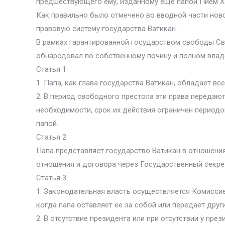
предшествующего ему, изданному еще папой Пием XI 
Как правильно было отмечено во вводной части нов
правовую систему государства Ватикан.
В рамках гарантированной государством свободы Св
обнародовал по собственному почину и полном вла
Статья 1
1. Папа, как глава государства Ватикан, обладает в
2. В период свободного престола эти права передаю
необходимости, срок их действия ограничен период
папой.
Статья 2.
Папа представляет государство Ватикан в отношени
отношения и договора через Государственный секре
Статья 3.
1. Законодательная власть осуществляется Комиссие
когда папа оставляет ее за собой или передает друг
2. В отсутствие президента или при отсутствии у п