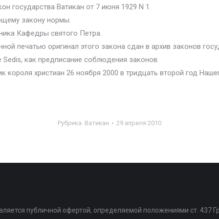
н государства Ватикан от 7 июня 1929 N 1.
ющему закону нормы.
дника Кафедры святого Петра.
ной печатью оригинал этого закона сдан в архив законов госу
e Sedis, как предписание соблюдения законов.
к короля христиан 26 ноября 2000 в тридцать второй год Нашег
Рубрика:
Ватикан
29 апреля 2010
является публичной офертой, определяемой положениями ст. 437 Г