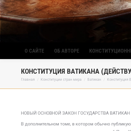
О САЙТЕ
ОБ АВТОРЕ
КОНСТИТУЦИОНН
КОНСТИТУЦИЯ ВАТИКАНА (ДЕЙСТВ
Вы здесь:
Главная
Конституции стран мира
Ватикан
Конституция 
НОВЫЙ ОСНОВНОЙ ЗАКОН ГОСУДАРСТВА ВАТИКАН
В дополнительном томе, в котором обычно публикуют