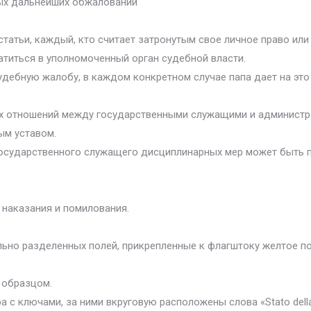
ых дальнейших обжалований
 статьи, каждый, кто считает затронутым свое личное право ил
атиться в уполномоченный орган судебной власти.
удебную жалобу, в каждом конкретном случае папа дает на это
их отношений между государственными служащими и администр
ым уставом.
государственного служащего дисциплинарных мер может быть п
 наказания и помилования.
ально разделенных полей, прикрепленные к флагштоку желтое п
с образцом.
 с ключами, за ними вкруговую расположены слова «Stato della 