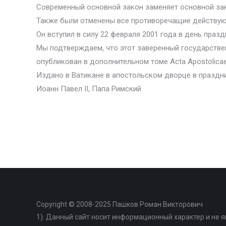
Современный основной закон заменяет основной зако
Также были отменены все противоречащие действу
Он вступил в силу 22 февраля 2001 года в день праз
Мы подтверждаем, что этот заверенный государствен
опубликован в дополнительном томе Асta Apostolica
Издано в Ватикане в апостольском дворце в праздни
Иоанн Павел II, Папа Римский
Copyright © 2008-2025 Пашков Роман Викторович
1). Данный сайт носит информационный характер и не 