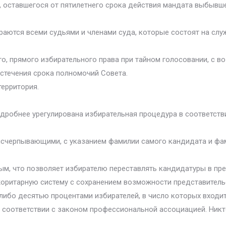
, оставшегося от пятилетнего срока действия мандата выбывше
раются всеми судьями и членами суда, которые состоят на слу
о, прямого избирательного права при тайном голосовании, с в
стечения срока полномочий Совета.
территория.
одробнее урегулирована избирательная процедура в соответств
счерпывающими, с указанием фамилии самого кандидата и фами
ым, что позволяет избирателю переставлять кандидатуры в пр
жоритарную систему с сохранением возможности представитель
бо десятью процентами избирателей, в число которых входит,
в соответствии с законом профессиональной ассоциацией. Ник