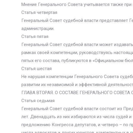
Мнение Генерального Совета учитывается также при 
Статья четвертая
Генеральный Совет судебной власти представляет Г
администрации.
Статья пятая
Генеральный Совет судебной власти может издавать 
рамках своей компетенции, руководствуясь настоя
пятых его состава, публикуются в «Официальном бю
Статья шестая
Не нарушая компетенции Генерального Совета судебн
развитии их независимой и эффективной деятельност
ГЛАВА ВТОРАЯ. О СОСТАВЕ ГЕНЕРАЛЬНОГО СОВЕТА
Статья седьмая
Генеральный Совет судебной власти состоит из Пред
лет. Двенадцать из них избираются из числа судей и
предложению Конгресса депутатов, и четверо – по п
числа адвокатов и других юристов, компетентных в 