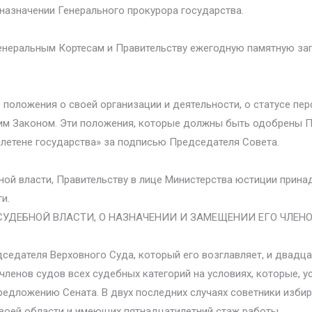
назначении Генерального прокурора государства.
енеральным Кортесам и Правительству ежегодную памятную за
положения о своей организации и деятельности, о статусе перс
щим Законом. Эти положения, которые должны быть одобрены 
ллетене государства» за подписью Председателя Совета.
ой власти, Правительству в лице Министерства юстиции прина
и.
 СУДЕБНОЙ ВЛАСТИ, О НАЗНАЧЕНИИ И ЗАМЕЩЕНИИ ЕГО ЧЛЕН
седателя Верховного Суда, который его возглавляет, и двадц
 членов судов всех судебных категорий на условиях, которые, 
редложению Сената. В двух последних случаях советники избир
своей области и имеющих пятнадцатилетний стаж работы.