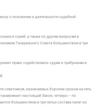
писку о положении и деятельности судебной
онала и служб, а также по другим вопросам в
Пленумом Генерального Совета большинством в три
длежит право содействовать судам и трибуналам в
ОВ
ати советников, назначаемых Королем сроком на пять
устанавливает настоящий Закон; четверо – по
аются большинством в три пятых состава палат из