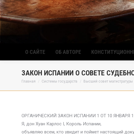
О САЙТЕ
ОБ АВТОРЕ
КОНСТИТУЦИОНН
ЗАКОН ИСПАНИИ О СОВЕТЕ СУДЕБН
Вы здесь:
Главная
Системы государств
Высший совет магистратуры
ОРГАНИЧЕСКИЙ ЗАКОН ИСПАНИИ 1 ОТ 10 ЯНВАРЯ 1
Я, дон Хуан Карлос I, Король Испании,
объявляю всем, кто увидит и поймет настоящий доку