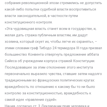
собрания революционной эпохи стремились не допустить
какой-либо попытки судебной власти воспротивиться
власти законодательной, в частности путем
конституционного контроля.
«Эта чудовищная власть станет всем в государстве, и,
желая дать стража публичным властям, им дадут
хозяина, который скует их, чтобы легче их охранять», –
этими словами граф Тибодо 24 термидора III года призвал
большинство Конвента отвергнуть предложение аббата
Сийеса об учреждении корпуса стражей Конституции.
Последовавшее за этим отклонение этого института
первоначально выразило чувства, ставшие затем надолго
традиционными во французских политических кругах:
враждебность по отношению к какому бы то ни было
контролю за конституционностью, враждебность к
самой идее «правления судей».
Нация, согласно ст. 3 Декларации прав человека и