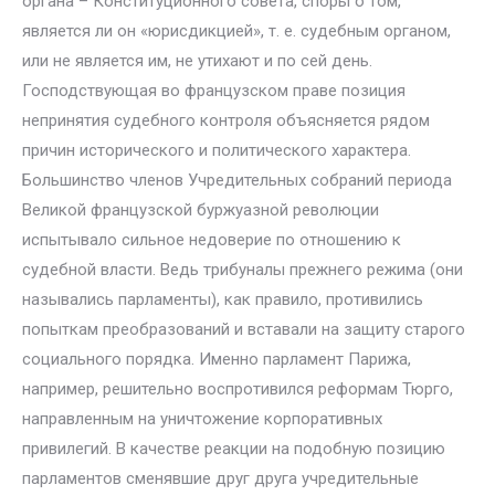
органа – Конституционного совета, споры о том,
является ли он «юрисдикцией», т. е. судебным органом,
или не является им, не утихают и по сей день.
Господствующая во французском праве позиция
непринятия судебного контроля объясняется рядом
причин исторического и политического характера.
Большинство членов Учредительных собраний периода
Великой французской буржуазной революции
испытывало сильное недоверие по отношению к
судебной власти. Ведь трибуналы прежнего режима (они
назывались парламенты), как правило, противились
попыткам преобразований и вставали на защиту старого
социального порядка. Именно парламент Парижа,
например, решительно воспротивился реформам Тюрго,
направленным на уничтожение корпоративных
привилегий. В качестве реакции на подобную позицию
парламентов сменявшие друг друга учредительные