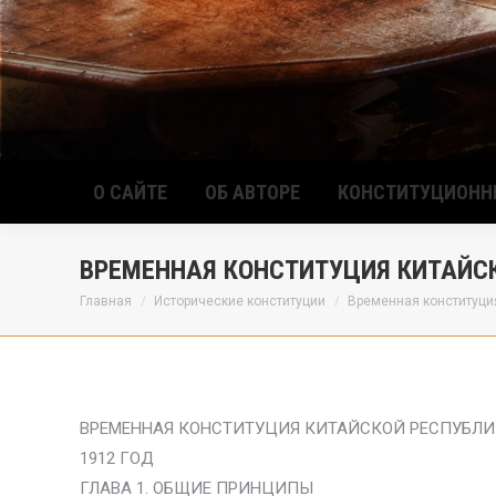
О САЙТЕ
ОБ АВТОРЕ
КОНСТИТУЦИОНН
ВРЕМЕННАЯ КОНСТИТУЦИЯ КИТАЙСК
Вы здесь:
Главная
Исторические конституции
Временная конституци
ВРЕМЕННАЯ КОНСТИТУЦИЯ КИТАЙСКОЙ РЕСПУБЛ
1912 ГОД
ГЛАВА 1. ОБЩИЕ ПРИНЦИПЫ