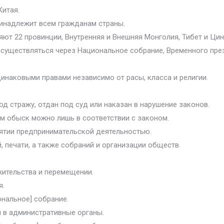
Китая.
ринадлежит всем гражданам страны.
яют 22 провинции, Внутренняя и Внешняя Монголия, Тибет и Цин
осуществляться через Национальное собрание, Временного пре
динаковыми правами независимо от расы, класса и религии.
од стражу, отдан под суд или наказан в нарушение законов.
ем обыск можно лишь в соответствии с законом.
нятии предпринимательской деятельностью.
, печати, а также собраний и организации обществ.
жительства и перемещении.
я.
ональное] собрание.
и в административные органы.