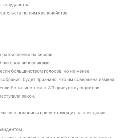
 государства.
зательств по ним казначейства.
 разъяснений на сессии.
й законов чиновниками.
если большинством голосов, но не менее
собрания, будет признано, что им совершена измена.
если большинством в 2/3 присутствующих при
реступили закон.
решению половины присутствующих на заседании
езидентом.
ставить в течение десяти дней свои разъяснения и