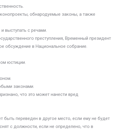
ственность.
аконопроекты, обнародуемые законы, а также
и выступать с речами.
осударственного преступления, Временный президент
ное обсуждение в Национальное собрание.
ром юстиции.
коном.
обыми законами.
признано, что это может нанести вред
т быть переведен в другое место, если ему не будет
нят с должности, если не определено, что в