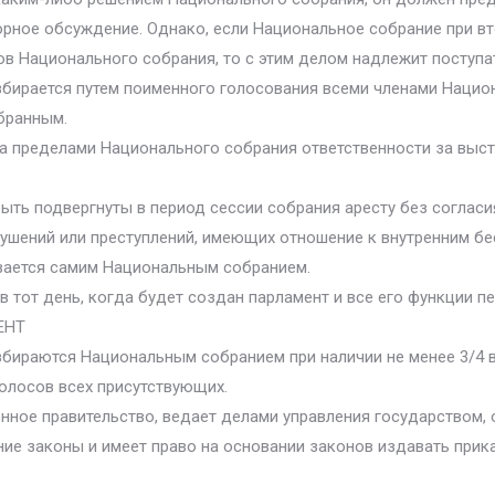
торное обсуждение. Однако, если Национальное собрание при 
в Национального собрания, то с этим делом надлежит поступат
бирается путем поименного голосования всеми членами Национа
бранным.
за пределами Национального собрания ответственности за выст
ыть подвергнуты в период сессии собрания аресту без согласи
ушений или преступлений, имеющих отношение к внутренним б
вается самим Национальным собранием.
 тот день, когда будет создан парламент и все его функции пе
ЕНТ
збираются Национальным собранием при наличии не менее 3/4 
голосов всех присутствующих.
нное правительство, ведает делами управления государством, 
ние законы и имеет право на основании законов издавать прик