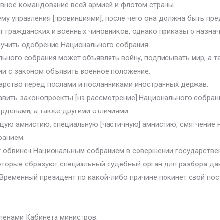
овное командование всей армией и флотом страны.
ему управления [провинциями], после чего она должна быть пр
т гражданских и военных чиновников, однако приказы о назнач
учить одобрение Национального собрания.
льного собрания может объявлять войну, подписывать мир, а 
ии с законом объявить военное положение.
дарство перед послами и посланниками иностранных держав.
авить законопроекты [на рассмотрение] Национального собран
рденами, а также другими отличиями.
щую амнистию, специальную [частичную] амнистию, смягчение н
ранием.
ет обвинен Национальным собранием в совершении государстве
которые образуют специальный судебный орган для разбора дан
 Временный президент по какой-либо причине покинет свой пос
ленами Кабинета министров.