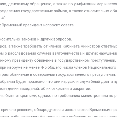
нию, денежному обращению, а также по унификации мер и весов
пределению государственных займов, а также относительно обя
 40.
х Временный президент испросит совета.
носительно законов и других вопросов.
ров, а также требовать от членов Кабинета министров ответных
м о расследовании случаев взяточничества и других нарушени
нному президенту обвинение в государственном преступлении, 
ри кворуме не менее 4/5 общего числа членов Национального 
трам обвинение в совершении государственного преступления, 
обрания будет признано, что они нарушили служебный долг и п
роведении заседаний, об их открытии и закрытии.
ны быть открытыми, однако по требованию министров или по 
е приняло решения, обнародуются и исполняются Временным пр
 каким-либо решением Национального собрания, он должен пред