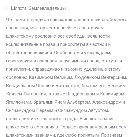
II. Шляхта. Землевладельцы
Чтя память предков наших, как основателей свободного
правления, мы торжественнейше гарантируем
шляхетскому сословию все свободы, вольности,
исключительные права и приоритеты в частной и
общественной жизни. Особенно мы утверждаем,
гарантируем и признаем нерушимыми права, статуты и
привилегии, справедливо и законно уделенные этому
сословию Казимиром Великим, Людовиком Венгерским,
Владиславом Ягелло и Витольдом, братом его, Великим
Князем Литовским, а также Владиславом и Казимиром
Ягеллонами, братьями Яном Альбертом, Александром и
Сигизмундом Первым и Сигизмундом Августом,
последним из ягеллонского рода. Высокое звание
шляхетского сословия в Польше признаем равным всем
шляхетскими званиями, где-либо принятым. Признаем