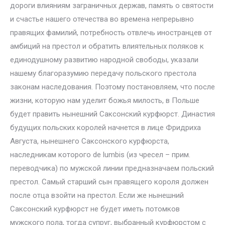
дороги влияниям заграничных держав, память о святости
и счастье нашего отечества во времена непрерывно
правящих фамилий, потребность отвлечь иностранцев от
амбиций на престол и обратить влиятельных поляков к
единодушному развитию народной свободы, указали
нашему благоразумию передачу польского престола
законам наследования. Поэтому постановляем, что после
жизни, которую нам уделит божья милость, в Польше
будет править нынешний Саксонский курфюрст. Династия
будущих польских королей начнется в лице Фридриха
Августа, нынешнего Саксонского курфюрста,
наследникам которого de lumbis (из чресел – прим.
переводчика) по мужской линии предназначаем польский
престол. Самый старший сын правящего короля должен
после отца взойти на престол. Если же нынешний
Саксонский курфюрст не будет иметь потомков
мужского пола, тогда супруг, выбранный курфюрстом с