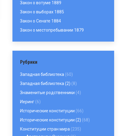
Закон о вотуме 1889
Закон о выборах 1885
Закон о Сенате 1884
Закон о местопребывании 1879
Рубрики
Западная библиотека
(60)
Западная библиотека (2)
(8)
Знаменитые родственники
(4)
Иеринг
(6)
Исторические конституции
(66)
Исторические конституции (2)
(68)
Конституции стран мира
(235)