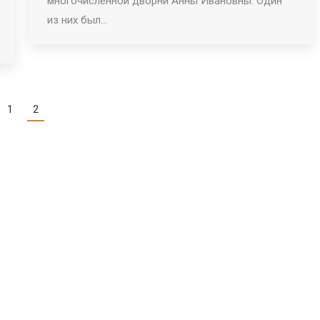
многочисленной дворни Анны Ивановны. Один
из них был…
1
2